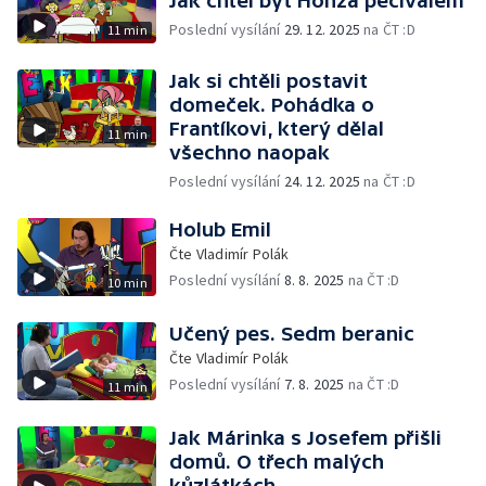
Jak chtěl být Honza peciválem
Poslední vysílání
29. 12. 2025
na ČT :D
11 min
Jak si chtěli postavit
domeček. Pohádka o
Frantíkovi, který dělal
11 min
všechno naopak
Poslední vysílání
24. 12. 2025
na ČT :D
Holub Emil
Čte Vladimír Polák
Poslední vysílání
8. 8. 2025
na ČT :D
10 min
Učený pes. Sedm beranic
Čte Vladimír Polák
Poslední vysílání
7. 8. 2025
na ČT :D
11 min
Jak Márinka s Josefem přišli
domů. O třech malých
kůzlátkách