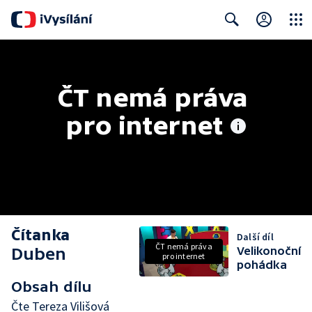
Close
Search
ČT nemá práva 
pro internet
Čítanka
Další díl
ČT nemá práva
Duben
Velikonoční
pro internet
pohádka
Obsah dílu
Čte Tereza Vilišová