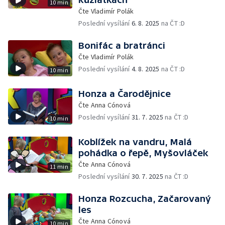
10 min
Čte Vladimír Polák
Poslední vysílání
6. 8. 2025
na ČT :D
Bonifác a bratránci
Čte Vladimír Polák
Poslední vysílání
4. 8. 2025
na ČT :D
10 min
Honza a Čarodějnice
Čte Anna Cónová
Poslední vysílání
31. 7. 2025
na ČT :D
10 min
Koblížek na vandru, Malá
pohádka o řepě, Myšovláček
Čte Anna Cónová
11 min
Poslední vysílání
30. 7. 2025
na ČT :D
Honza Rozcucha, Začarovaný
les
Čte Anna Cónová
10 min