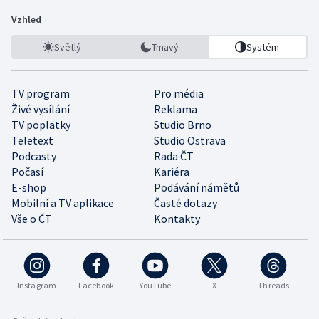
Vzhled
Světlý
Tmavý
Systém
TV program
Pro média
Živé vysílání
Reklama
TV poplatky
Studio Brno
Teletext
Studio Ostrava
Podcasty
Rada ČT
Počasí
Kariéra
E-shop
Podávání námětů
Mobilní a TV aplikace
Časté dotazy
Vše o ČT
Kontakty
Instagram
Facebook
YouTube
X
Threads