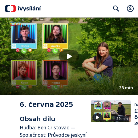
Search
28 min
6. června 2025
Da
1
č
Obsah dílu
29 min
2
Hudba: Ben Cristovao —
Společnost: Průvodce jeskyní