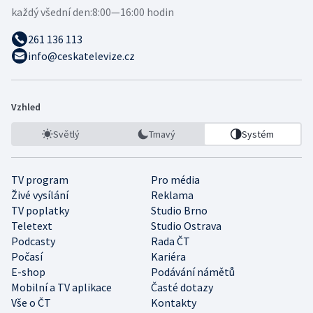
každý všední den:
8:00—16:00 hodin
261 136 113
info@ceskatelevize.cz
Vzhled
Světlý
Tmavý
Systém
TV program
Pro média
Živé vysílání
Reklama
TV poplatky
Studio Brno
Teletext
Studio Ostrava
Podcasty
Rada ČT
Počasí
Kariéra
E-shop
Podávání námětů
Mobilní a TV aplikace
Časté dotazy
Vše o ČT
Kontakty