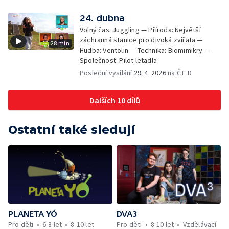
24. dubna
Volný čas: Juggling — Příroda: Největší
záchranná stanice pro divoká zvířata —
28 min
Hudba: Ventolin — Technika: Biomimikry —
Společnost: Pilot letadla
Poslední vysílání
29. 4. 2026
na ČT :D
Dalších 10 dílů
Ostatní také sledují
PLANETA YÓ
DVA3
Pro děti
6-8 let
8-10 let
Pro děti
8-10 let
Vzdělávací