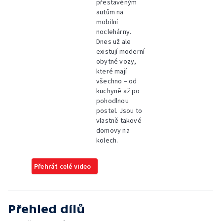
přestavěným
autům na
mobilní
noclehárny.
Dnes už ale
existují moderní
obytné vozy,
které mají
všechno – od
kuchyně až po
pohodlnou
postel. Jsou to
vlastně takové
domovy na
kolech.
Přehrát celé video
Přehled dílů