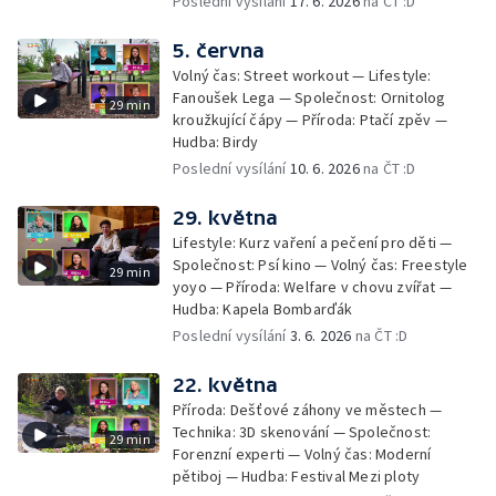
Poslední vysílání
17. 6. 2026
na ČT :D
5. června
Volný čas: Street workout — Lifestyle:
Fanoušek Lega — Společnost: Ornitolog
29 min
kroužkující čápy — Příroda: Ptačí zpěv —
Hudba: Birdy
Poslední vysílání
10. 6. 2026
na ČT :D
29. května
Lifestyle: Kurz vaření a pečení pro děti —
Společnost: Psí kino — Volný čas: Freestyle
29 min
yoyo — Příroda: Welfare v chovu zvířat —
Hudba: Kapela Bombarďák
Poslední vysílání
3. 6. 2026
na ČT :D
22. května
Příroda: Dešťové záhony ve městech —
Technika: 3D skenování — Společnost:
29 min
Forenzní experti — Volný čas: Moderní
pětiboj — Hudba: Festival Mezi ploty