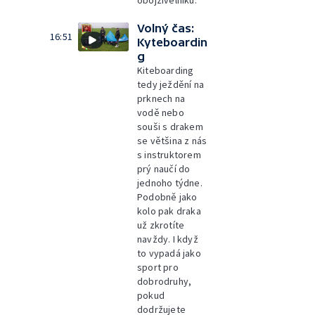
obojživelníků.
Volný čas:
16:51
Kyteboardin
g
Kiteboarding
tedy ježdění na
prknech na
vodě nebo
souši s drakem
se většina z nás
s instruktorem
prý naučí do
jednoho týdne.
Podobně jako
kolo pak draka
už zkrotíte
navždy. I když
to vypadá jako
sport pro
dobrodruhy,
pokud
dodržujete