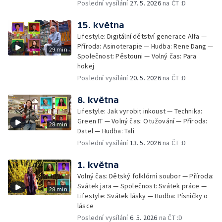
Poslední vysílání
27. 5. 2026
na ČT :D
15. května
Lifestyle: Digitální dětství generace Alfa —
Příroda: Asinoterapie — Hudba: Rene Dang —
29 min
Společnost: Pěstouni — Volný čas: Para
hokej
Poslední vysílání
20. 5. 2026
na ČT :D
8. května
Lifestyle: Jak vyrobit inkoust — Technika:
Green IT — Volný čas: Otužování — Příroda:
28 min
Datel — Hudba: Tali
Poslední vysílání
13. 5. 2026
na ČT :D
1. května
Volný čas: Dětský folklórní soubor — Příroda:
Svátek jara — Společnost: Svátek práce —
28 min
Lifestyle: Svátek lásky — Hudba: Písničky o
lásce
Poslední vysílání
6. 5. 2026
na ČT :D