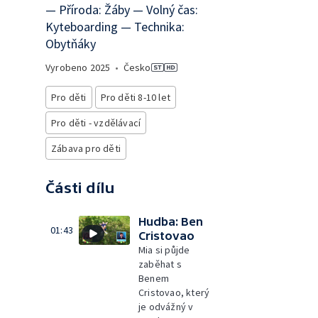
— Příroda: Žáby — Volný čas:
Kyteboarding — Technika:
Obytňáky
Vyrobeno
2025
•
Česko
Pro děti
Pro děti 8-10 let
Pro děti - vzdělávací
Zábava pro děti
Části dílu
Hudba: Ben
01:43
Cristovao
Mia si půjde
zaběhat s
Benem
Cristovao, který
je odvážný v