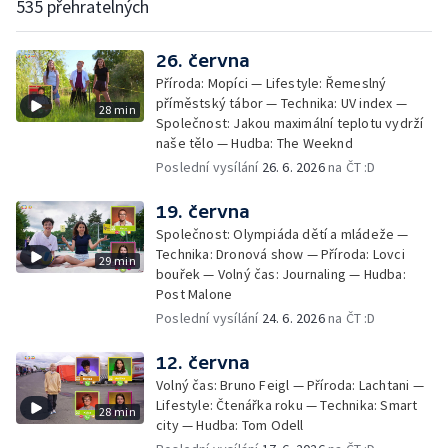
535 přehratelných
26. června
Příroda: Mopíci — Lifestyle: Řemeslný
příměstský tábor — Technika: UV index —
28 min
Společnost: Jakou maximální teplotu vydrží
naše tělo — Hudba: The Weeknd
Poslední vysílání
26. 6. 2026
na ČT :D
19. června
Společnost: Olympiáda dětí a mládeže —
Technika: Dronová show — Příroda: Lovci
29 min
bouřek — Volný čas: Journaling — Hudba:
Post Malone
Poslední vysílání
24. 6. 2026
na ČT :D
12. června
Volný čas: Bruno Feigl — Příroda: Lachtani —
Lifestyle: Čtenářka roku — Technika: Smart
28 min
city — Hudba: Tom Odell