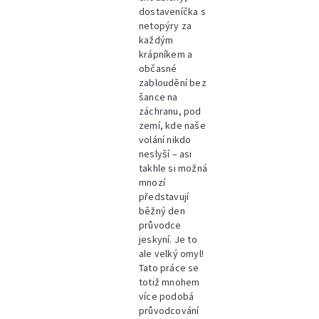
dostaveníčka s
netopýry za
každým
krápníkem a
občasné
zabloudění bez
šance na
záchranu, pod
zemí, kde naše
volání nikdo
neslyší – asi
takhle si možná
mnozí
představují
běžný den
průvodce
jeskyní. Je to
ale velký omyl!
Tato práce se
totiž mnohem
více podobá
průvodcování