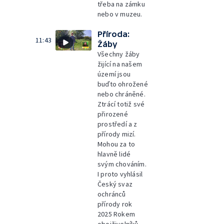
třeba na zámku
nebo v muzeu.
Příroda:
11:43
Žáby
Všechny žáby
žijící na našem
území jsou
buďto ohrožené
nebo chráněné.
Ztrácí totiž své
přirozené
prostředí a z
přírody mizí.
Mohou za to
hlavně lidé
svým chováním.
I proto vyhlásil
Český svaz
ochránců
přírody rok
2025 Rokem