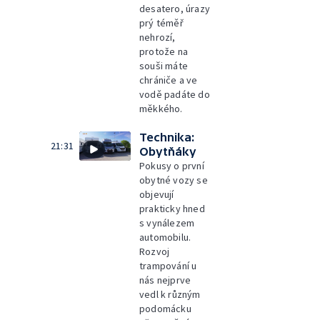
desatero, úrazy
prý téměř
nehrozí,
protože na
souši máte
chrániče a ve
vodě padáte do
měkkého.
Technika:
21:31
Obytňáky
Pokusy o první
obytné vozy se
objevují
prakticky hned
s vynálezem
automobilu.
Rozvoj
trampování u
nás nejprve
vedl k různým
podomácku