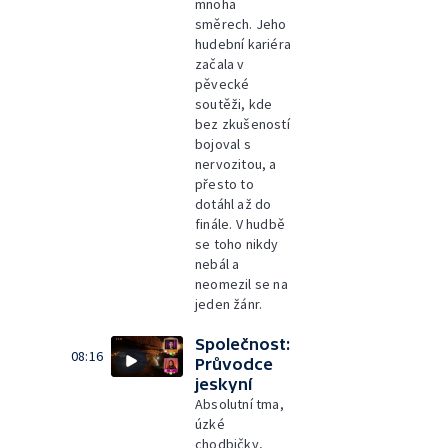
mnoha
směrech. Jeho
hudební kariéra
začala v
pěvecké
soutěži, kde
bez zkušeností
bojoval s
nervozitou, a
přesto to
dotáhl až do
finále. V hudbě
se toho nikdy
nebál a
neomezil se na
jeden žánr.
Společnost:
08:16
Průvodce
jeskyní
Absolutní tma,
úzké
chodbičky,