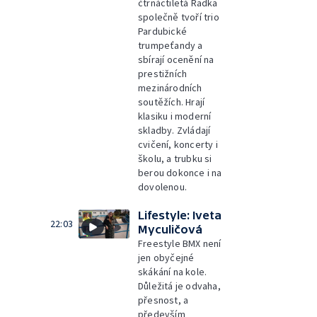
čtrnáctiletá Radka
společně tvoří trio
Pardubické
trumpeťandy a
sbírají ocenění na
prestižních
mezinárodních
soutěžích. Hrají
klasiku i moderní
skladby. Zvládají
cvičení, koncerty i
školu, a trubku si
berou dokonce i na
dovolenou.
Lifestyle: Iveta
22:03
Myculičová
Freestyle BMX není
jen obyčejné
skákání na kole.
Důležitá je odvaha,
přesnost, a
především