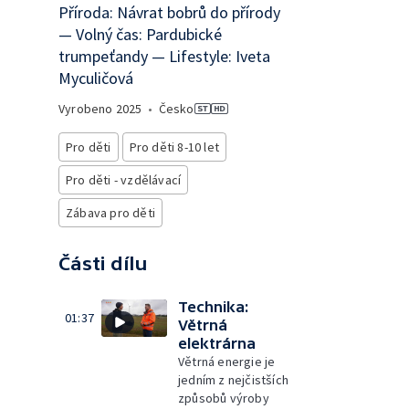
Příroda: Návrat bobrů do přírody
— Volný čas: Pardubické
trumpeťandy — Lifestyle: Iveta
Myculičová
Vyrobeno
2025
•
Česko
Pro děti
Pro děti 8-10 let
Pro děti - vzdělávací
Zábava pro děti
Části dílu
Technika:
01:37
Větrná
elektrárna
Větrná energie je
jedním z nejčistších
způsobů výroby