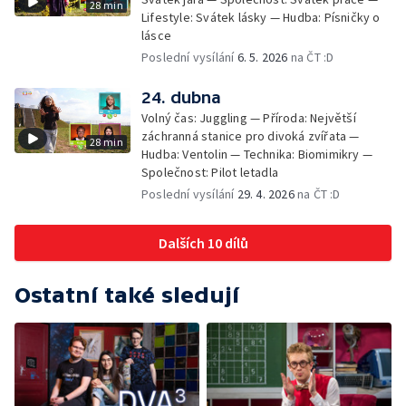
28 min
Lifestyle: Svátek lásky — Hudba: Písničky o
lásce
Poslední vysílání
6. 5. 2026
na ČT :D
24. dubna
Volný čas: Juggling — Příroda: Největší
záchranná stanice pro divoká zvířata —
28 min
Hudba: Ventolin — Technika: Biomimikry —
Společnost: Pilot letadla
Poslední vysílání
29. 4. 2026
na ČT :D
Dalších 10 dílů
Ostatní také sledují