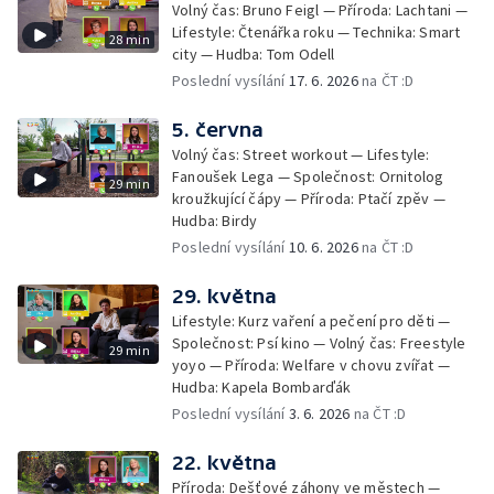
Volný čas: Bruno Feigl — Příroda: Lachtani —
Lifestyle: Čtenářka roku — Technika: Smart
28 min
city — Hudba: Tom Odell
Poslední vysílání
17. 6. 2026
na ČT :D
5. června
Volný čas: Street workout — Lifestyle:
Fanoušek Lega — Společnost: Ornitolog
29 min
kroužkující čápy — Příroda: Ptačí zpěv —
Hudba: Birdy
Poslední vysílání
10. 6. 2026
na ČT :D
29. května
Lifestyle: Kurz vaření a pečení pro děti —
Společnost: Psí kino — Volný čas: Freestyle
29 min
yoyo — Příroda: Welfare v chovu zvířat —
Hudba: Kapela Bombarďák
Poslední vysílání
3. 6. 2026
na ČT :D
22. května
Příroda: Dešťové záhony ve městech —