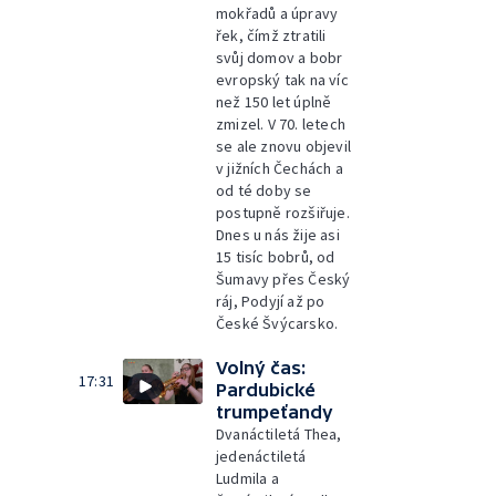
mokřadů a úpravy
řek, čímž ztratili
svůj domov a bobr
evropský tak na víc
než 150 let úplně
zmizel. V 70. letech
se ale znovu objevil
v jižních Čechách a
od té doby se
postupně rozšiřuje.
Dnes u nás žije asi
15 tisíc bobrů, od
Šumavy přes Český
ráj, Podyjí až po
České Švýcarsko.
Volný čas:
17:31
Pardubické
trumpeťandy
Dvanáctiletá Thea,
jedenáctiletá
Ludmila a