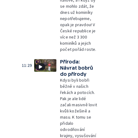
Italové, a i když by
se mohlo zdát, že
dnes už kominíky
nepotřebujeme,
opak je pravdou! V
České republice je
více než 3 300
kominíků a jejich
počet pořád roste.
Příroda:
11:29
Návrat bobrů
do přírody
Kdysi byli bobři
běžně v našich
řekách a potocích.
Pak je ale lidé
začali masivně lovit
kvůli kožešině a
masu. K tomu se
přidalo
odvodňování
krajiny, vysušování