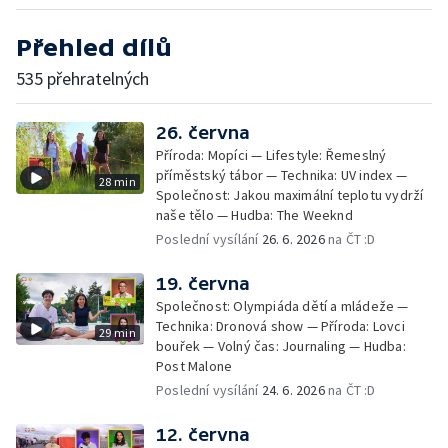
Přehled dílů
535 přehratelných
26. června
Příroda: Mopíci — Lifestyle: Řemeslný
příměstský tábor — Technika: UV index —
28 min
Společnost: Jakou maximální teplotu vydrží
naše tělo — Hudba: The Weeknd
Poslední vysílání
26. 6. 2026
na ČT :D
19. června
Společnost: Olympiáda dětí a mládeže —
Technika: Dronová show — Příroda: Lovci
29 min
bouřek — Volný čas: Journaling — Hudba:
Post Malone
Poslední vysílání
24. 6. 2026
na ČT :D
12. června