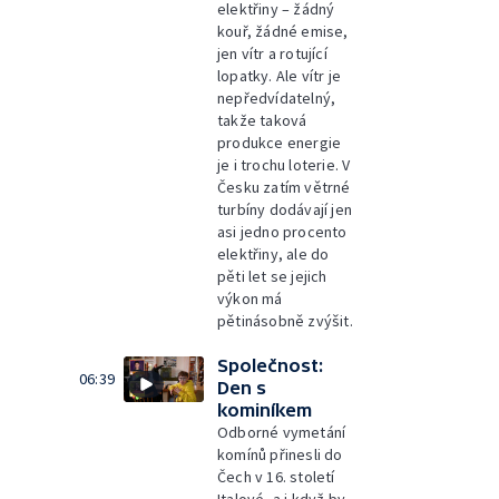
elektřiny – žádný
kouř, žádné emise,
jen vítr a rotující
lopatky. Ale vítr je
nepředvídatelný,
takže taková
produkce energie
je i trochu loterie. V
Česku zatím větrné
turbíny dodávají jen
asi jedno procento
elektřiny, ale do
pěti let se jejich
výkon má
pětinásobně zvýšit.
Společnost:
06:39
Den s
kominíkem
Odborné vymetání
komínů přinesli do
Čech v 16. století