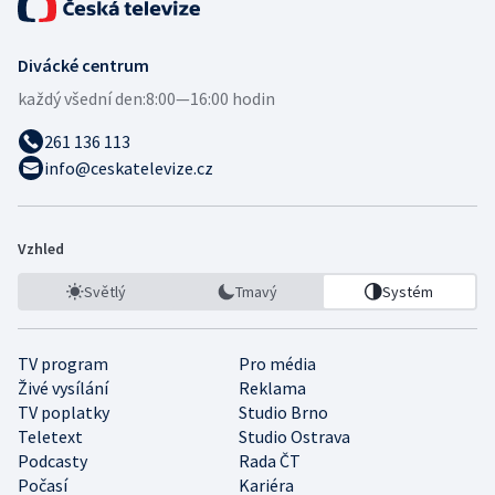
Divácké centrum
každý všední den:
8:00—16:00 hodin
261 136 113
info@ceskatelevize.cz
Vzhled
Světlý
Tmavý
Systém
TV program
Pro média
Živé vysílání
Reklama
TV poplatky
Studio Brno
Teletext
Studio Ostrava
Podcasty
Rada ČT
Počasí
Kariéra