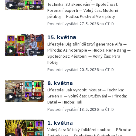
Technika: 3D skenování — Společnost:
29 min
Forenzní experti — Volný čas: Moderní
pětiboj — Hudba: Festival Mezi ploty
Poslední vysílání
27. 5. 2026
na ČT :D
15. května
Lifestyle: Digitální dětství generace Alfa —
Příroda: Asinoterapie — Hudba: Rene Dang —
29 min
Společnost: Pěstouni — Volný čas: Para
hokej
Poslední vysílání
20. 5. 2026
na ČT :D
8. května
Lifestyle: Jak vyrobit inkoust — Technika:
Green IT — Volný čas: Otužování — Příroda:
28 min
Datel — Hudba: Tali
Poslední vysílání
13. 5. 2026
na ČT :D
1. května
Volný čas: Dětský folklórní soubor — Příroda:
Svátek jara — Společnost: Svátek práce —