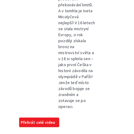
překonávání limitů.
A v tomhle je Iveta
Miculyčová
nejlepší! V 16 letech
se stala mistryní
Evropy, o rok
později získala
bronz na
mistrovství světa a
v 18 si splnila sen –
jako první Češka v
historii závodila na
olympiádě v Paříži!
Jenže teď místo
závodů bojuje se
zraněním a
zotavuje se po
operaci.
Přehrát celé video