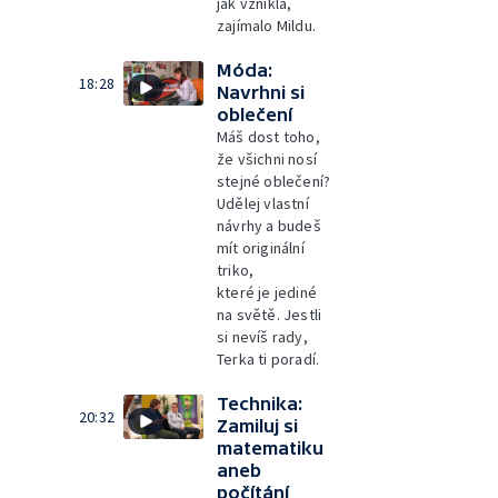
jak vznikla,
zajímalo Mildu.
Móda:
18:28
Navrhni si
oblečení
Máš dost toho,
že všichni nosí
stejné oblečení?
Udělej vlastní
návrhy a budeš
mít originální
triko,
které je jediné
na světě. Jestli
si nevíš rady,
Terka ti poradí.
Technika:
20:32
Zamiluj si
matematiku
aneb
počítání