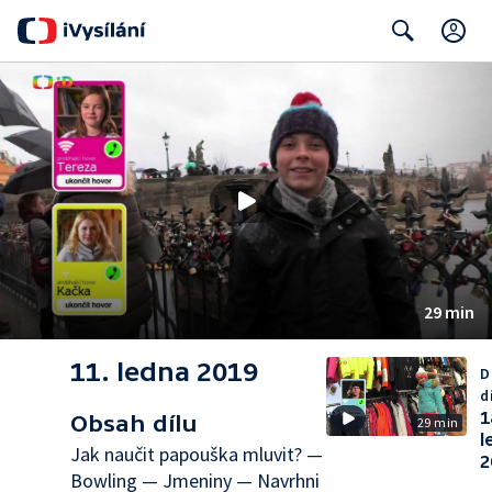
C
Search
29 min
11. ledna 2019
D
d
1
Obsah dílu
29 min
l
Jak naučit papouška mluvit? —
2
Bowling — Jmeniny — Navrhni