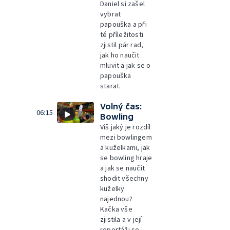
Daniel si zašel
vybrat
papouška a při
té příležitosti
zjistil pár rad,
jak ho naučit
mluvit a jak se o
papouška
starat.
Volný čas:
06:15
Bowling
Víš jaký je rozdíl
mezi bowlingem
a kuželkami, jak
se bowling hraje
a jak se naučit
shodit všechny
kuželky
najednou?
Kačka vše
zjistila a v její
reportáži se