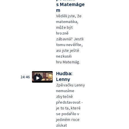
s Matemáge
m
Věděli jste, že
matematika,
může být
hrozně
zábavná? Jestli
tomu nevěříte,
asi jste ještě
nezkusili
hru Matemág.
Hudba:
24:46
Lenny
Zpěvačku Lenny
nemusíme
zbytečně
představovat -
je to ta, které
se podařilo v
jediném roce
získat