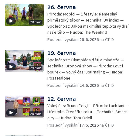
26. června
Příroda: Mopíci — Lifestyle: Řemeslný
příměstský tábor — Technika: UV index —
28 min
Společnost: Jakou maximální teplotu vydrží
naše tělo — Hudba: The Weeknd
Poslední vysílání
26. 6. 2026
na ČT :D
19. června
Společnost: Olympiáda dětí a mládeže —
Technika: Dronová show — Příroda: Lovci
29 min
bouřek — Volný čas: Journaling — Hudba:
Post Malone
Poslední vysílání
24. 6. 2026
na ČT :D
12. června
Volný čas: Bruno Feigl — Příroda: Lachtani —
Lifestyle: Čtenářka roku — Technika: Smart
28 min
city — Hudba: Tom Odell
Poslední vysílání
17. 6. 2026
na ČT :D