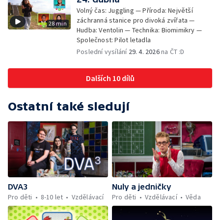
Volný čas: Juggling — Příroda: Největší
záchranná stanice pro divoká zvířata —
28 min
Hudba: Ventolin — Technika: Biomimikry —
Společnost: Pilot letadla
Poslední vysílání
29. 4. 2026
na ČT :D
Dalších 10 dílů
Ostatní také sledují
DVA3
Nuly a jedničky
Pro děti
8-10 let
Vzdělávací
Pro děti
Vzdělávací
Věda