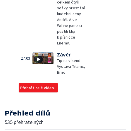
celkem čtyři
sošky prestižní
hudební ceny
Anděl. A ve
Wifině jsme si
pustili klip
k písničce
Enemy.
Závěr
27:03
Tip na víkend:
Výstava Titanic,
Brno
Přehrát celé video
Přehled dílů
535 přehratelných