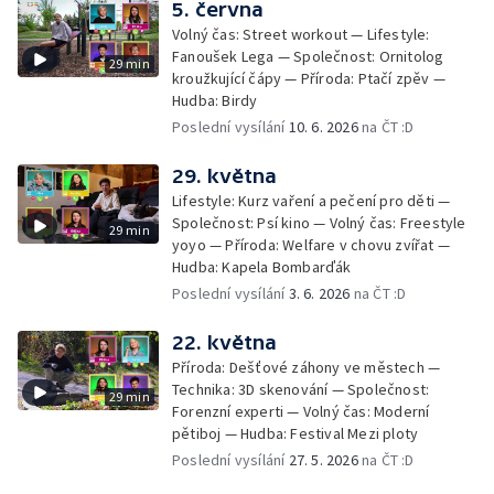
5. června
Volný čas: Street workout — Lifestyle:
Fanoušek Lega — Společnost: Ornitolog
29 min
kroužkující čápy — Příroda: Ptačí zpěv —
Hudba: Birdy
Poslední vysílání
10. 6. 2026
na ČT :D
29. května
Lifestyle: Kurz vaření a pečení pro děti —
Společnost: Psí kino — Volný čas: Freestyle
29 min
yoyo — Příroda: Welfare v chovu zvířat —
Hudba: Kapela Bombarďák
Poslední vysílání
3. 6. 2026
na ČT :D
22. května
Příroda: Dešťové záhony ve městech —
Technika: 3D skenování — Společnost:
29 min
Forenzní experti — Volný čas: Moderní
pětiboj — Hudba: Festival Mezi ploty
Poslední vysílání
27. 5. 2026
na ČT :D