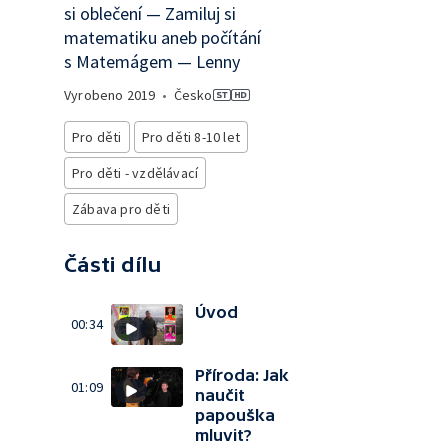
si oblečení — Zamiluj si
matematiku aneb počítání
s Matemágem — Lenny
Vyrobeno
2019
•
Česko
Pro děti
Pro děti 8-10 let
Pro děti - vzdělávací
Zábava pro děti
Části dílu
Úvod
00:34
Příroda: Jak
01:09
naučit
papouška
mluvit?