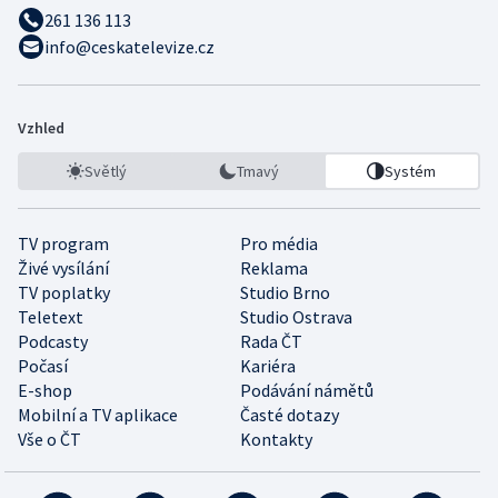
261 136 113
info@ceskatelevize.cz
Vzhled
Světlý
Tmavý
Systém
TV program
Pro média
Živé vysílání
Reklama
TV poplatky
Studio Brno
Teletext
Studio Ostrava
Podcasty
Rada ČT
Počasí
Kariéra
E-shop
Podávání námětů
Mobilní a TV aplikace
Časté dotazy
Vše o ČT
Kontakty