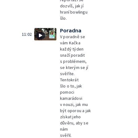
dozvíš, jak jí
hraní bowlingu
šlo.
Poradna
11:02
V poradně se
vám Kačka
každý týden
snaží poradit
s problémem,
se kterým se jí
svěříte.
Tentokrát
šlo o to, jak
pomoci
kamarádovi
v nouzi, jak mu
být oporou a jak
získat jeho
důvěru, aby se
nám
svěřil.