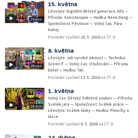
15. května
Lifestyle: Digitální dětství generace Alfa —
Příroda: Asinoterapie — Hudba: Rene Dang —
29 min
Společnost: Pěstouni — Volný čas: Para
hokej
Poslední vysílání
20. 5. 2026
na ČT :D
8. května
Lifestyle: Jak vyrobit inkoust — Technika:
Green IT — Volný čas: Otužování — Příroda:
28 min
Datel — Hudba: Tali
Poslední vysílání
13. 5. 2026
na ČT :D
1. května
Volný čas: Dětský folklórní soubor — Příroda:
Svátek jara — Společnost: Svátek práce —
28 min
Lifestyle: Svátek lásky — Hudba: Písničky o
lásce
Poslední vysílání
6. 5. 2026
na ČT :D
24. dubna