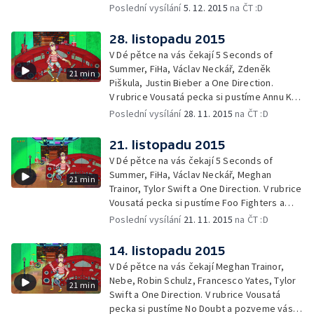
představení Mary Poppins a Disney on Ice.
Poslední vysílání
5. 12. 2015
na ČT :D
28. listopadu 2015
V Dé pětce na vás čekají 5 Seconds of
Summer, FiHa, Václav Neckář, Zdeněk
21 min
Piškula, Justin Bieber a One Direction.
V rubrice Vousatá pecka si pustíme Annu K a
představíme si nová alba Ellie Goulding
Poslední vysílání
28. 11. 2015
na ČT :D
a Adele.
21. listopadu 2015
V Dé pětce na vás čekají 5 Seconds of
Summer, FiHa, Václav Neckář, Meghan
21 min
Trainor, Tylor Swift a One Direction. V rubrice
Vousatá pecka si pustíme Foo Fighters a
pozveme vás na koncert slovenské
Poslední vysílání
21. 11. 2015
na ČT :D
zpěvačky Kristiny.
14. listopadu 2015
V Dé pětce na vás čekají Meghan Trainor,
Nebe, Robin Schulz, Francesco Yates, Tylor
21 min
Swift a One Direction. V rubrice Vousatá
pecka si pustíme No Doubt a pozveme vás