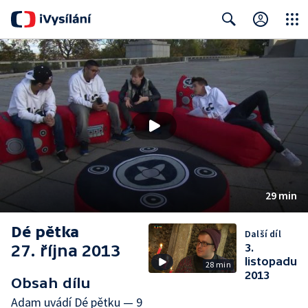
Close
Search
29 min
Dé pětka
Další díl
27. října 2013
3.
listopadu
28 min
2013
Obsah dílu
Adam uvádí Dé pětku — 9