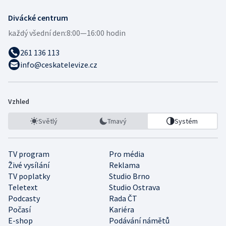
Divácké centrum
každý všední den:
8:00—16:00 hodin
261 136 113
info@ceskatelevize.cz
Vzhled
Světlý
Tmavý
Systém
TV program
Pro média
Živé vysílání
Reklama
TV poplatky
Studio Brno
Teletext
Studio Ostrava
Podcasty
Rada ČT
Počasí
Kariéra
E-shop
Podávání námětů