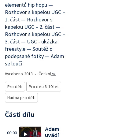
elementů hip hopu —
Rozhovor s kapelou UGC –
1. část — Rozhovor s
kapelou UGC – 2. část —
Rozhovor s kapelou UGC –
3. část — UGC - ukázka
freestyle — Soutěž o
podepsané fotky — Adam
se loučí
Vyrobeno
2013
•
Česko
Pro děti
Pro děti 8-10 let
Hudba pro děti
Části dílu
Adam
00:00
uvádí