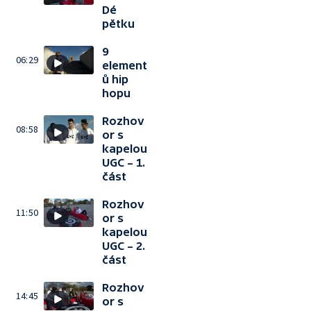
Dé
pětku
9
06:29
element
ů hip
hopu
Rozhov
08:58
or s
kapelou
UGC – 1.
část
Rozhov
11:50
or s
kapelou
UGC – 2.
část
Rozhov
14:45
or s