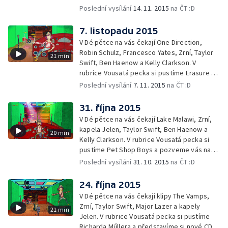
na koncert The Tap Tap v Opeře.
Poslední vysílání
14. 11. 2015
na ČT :D
7. listopadu 2015
V Dé pětce na vás čekají One Direction,
Robin Schulz, Francesco Yates, Zrní, Taylor
21 min
Swift, Ben Haenow a Kelly Clarkson. V
rubrice Vousatá pecka si pustíme Erasure a
představíme vám CD skupiny Slza.
Poslední vysílání
7. 11. 2015
na ČT :D
31. října 2015
V Dé pětce na vás čekají Lake Malawi, Zrní,
kapela Jelen, Taylor Swift, Ben Haenow a
20 min
Kelly Clarkson. V rubrice Vousatá pecka si
pustíme Pet Shop Boys a pozveme vás na
turné Tata Bojs.
Poslední vysílání
31. 10. 2015
na ČT :D
24. října 2015
V Dé pětce na vás čekají klipy The Vamps,
Zrní, Taylor Swift, Major Lazer a kapely
21 min
Jelen. V rubrice Vousatá pecka si pustíme
Richarda Műllera a představíme si nové CD