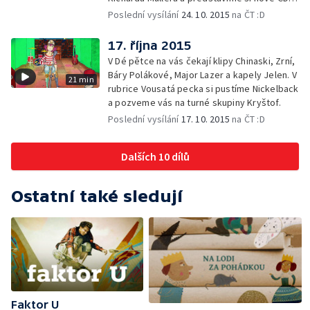
Aviciiho.
Poslední vysílání
24. 10. 2015
na ČT :D
17. října 2015
V Dé pětce na vás čekají klipy Chinaski, Zrní,
Báry Polákové, Major Lazer a kapely Jelen. V
21 min
rubrice Vousatá pecka si pustíme Nickelback
a pozveme vás na turné skupiny Kryštof.
Poslední vysílání
17. 10. 2015
na ČT :D
Dalších 10 dílů
Ostatní také sledují
Faktor U