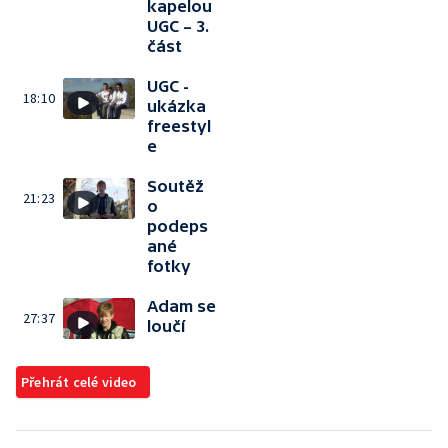
kapelou
UGC – 3.
část
UGC -
18:10
ukázka
freestyl
e
Soutěž
21:23
o
podeps
ané
fotky
Adam se
27:37
loučí
Přehrát celé video