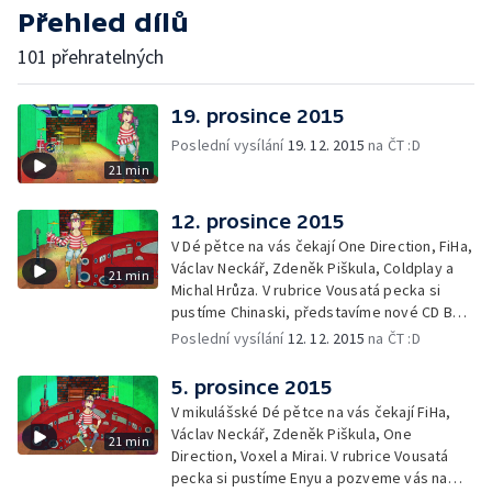
Přehled dílů
101 přehratelných
19. prosince 2015
Poslední vysílání
19. 12. 2015
na ČT :D
21 min
12. prosince 2015
V Dé pětce na vás čekají One Direction, FiHa,
Václav Neckář, Zdeněk Piškula, Coldplay a
21 min
Michal Hrůza. V rubrice Vousatá pecka si
pustíme Chinaski, představíme nové CD Báry
Polákové a pozveme vás na vánoční koncert
Poslední vysílání
12. 12. 2015
na ČT :D
TvMiniUni.
5. prosince 2015
V mikulášské Dé pětce na vás čekají FiHa,
Václav Neckář, Zdeněk Piškula, One
21 min
Direction, Voxel a Mirai. V rubrice Vousatá
pecka si pustíme Enyu a pozveme vás na