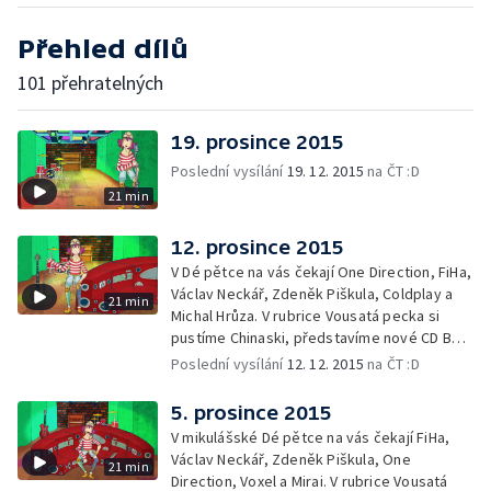
Přehled dílů
101 přehratelných
19. prosince 2015
Poslední vysílání
19. 12. 2015
na ČT :D
21 min
12. prosince 2015
V Dé pětce na vás čekají One Direction, FiHa,
Václav Neckář, Zdeněk Piškula, Coldplay a
21 min
Michal Hrůza. V rubrice Vousatá pecka si
pustíme Chinaski, představíme nové CD Báry
Polákové a pozveme vás na vánoční koncert
Poslední vysílání
12. 12. 2015
na ČT :D
TvMiniUni.
5. prosince 2015
V mikulášské Dé pětce na vás čekají FiHa,
Václav Neckář, Zdeněk Piškula, One
21 min
Direction, Voxel a Mirai. V rubrice Vousatá