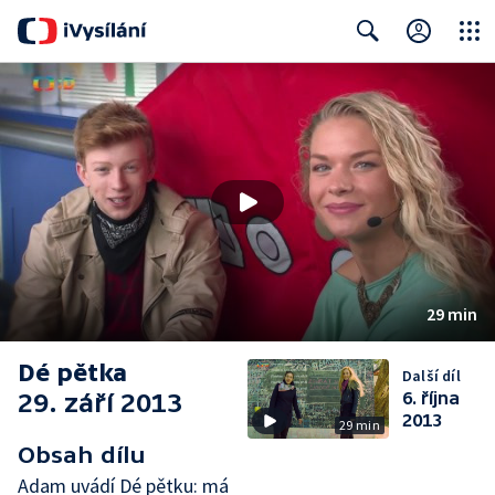
Close
Search
29 min
Dé pětka
Další díl
29. září 2013
6. října
2013
29 min
Obsah dílu
Adam uvádí Dé pětku: má