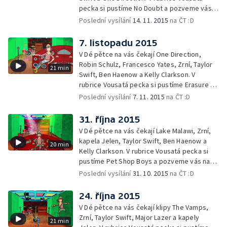
pecka si pustíme No Doubt a pozveme vás
na koncert The Tap Tap v Opeře.
Poslední vysílání
14. 11. 2015
na ČT :D
7. listopadu 2015
V Dé pětce na vás čekají One Direction,
Robin Schulz, Francesco Yates, Zrní, Taylor
21 min
Swift, Ben Haenow a Kelly Clarkson. V
rubrice Vousatá pecka si pustíme Erasure a
představíme vám CD skupiny Slza.
Poslední vysílání
7. 11. 2015
na ČT :D
31. října 2015
V Dé pětce na vás čekají Lake Malawi, Zrní,
kapela Jelen, Taylor Swift, Ben Haenow a
20 min
Kelly Clarkson. V rubrice Vousatá pecka si
pustíme Pet Shop Boys a pozveme vás na
turné Tata Bojs.
Poslední vysílání
31. 10. 2015
na ČT :D
24. října 2015
V Dé pětce na vás čekají klipy The Vamps,
Zrní, Taylor Swift, Major Lazer a kapely
21 min