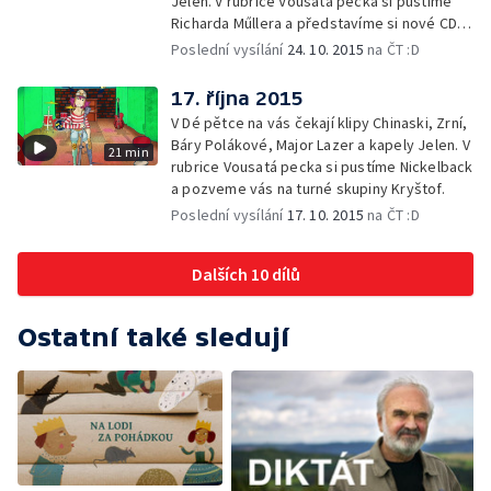
Jelen. V rubrice Vousatá pecka si pustíme
Richarda Műllera a představíme si nové CD
Aviciiho.
Poslední vysílání
24. 10. 2015
na ČT :D
17. října 2015
V Dé pětce na vás čekají klipy Chinaski, Zrní,
Báry Polákové, Major Lazer a kapely Jelen. V
21 min
rubrice Vousatá pecka si pustíme Nickelback
a pozveme vás na turné skupiny Kryštof.
Poslední vysílání
17. 10. 2015
na ČT :D
Dalších 10 dílů
Ostatní také sledují