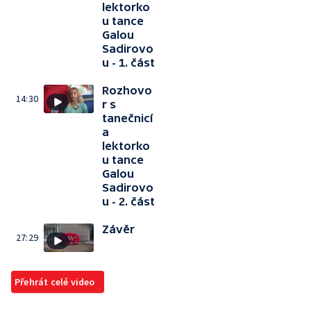
lektorko
u tance
Galou
Sadirovo
u - 1. část
Rozhovo
14:30
r s
tanečnicí
a
lektorko
u tance
Galou
Sadirovo
u - 2. část
Závěr
27:29
Přehrát celé video