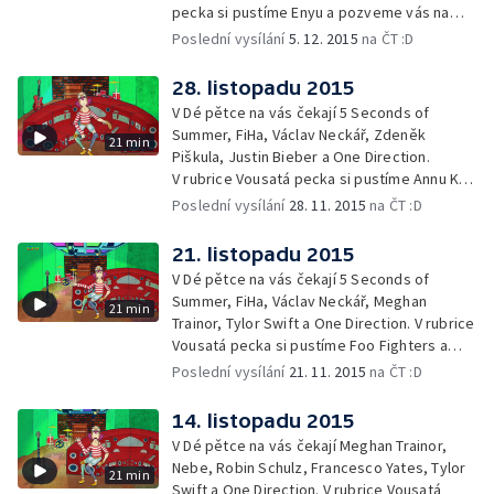
pecka si pustíme Enyu a pozveme vás na
představení Mary Poppins a Disney on Ice.
Poslední vysílání
5. 12. 2015
na ČT :D
28. listopadu 2015
V Dé pětce na vás čekají 5 Seconds of
Summer, FiHa, Václav Neckář, Zdeněk
21 min
Piškula, Justin Bieber a One Direction.
V rubrice Vousatá pecka si pustíme Annu K a
představíme si nová alba Ellie Goulding
Poslední vysílání
28. 11. 2015
na ČT :D
a Adele.
21. listopadu 2015
V Dé pětce na vás čekají 5 Seconds of
Summer, FiHa, Václav Neckář, Meghan
21 min
Trainor, Tylor Swift a One Direction. V rubrice
Vousatá pecka si pustíme Foo Fighters a
pozveme vás na koncert slovenské
Poslední vysílání
21. 11. 2015
na ČT :D
zpěvačky Kristiny.
14. listopadu 2015
V Dé pětce na vás čekají Meghan Trainor,
Nebe, Robin Schulz, Francesco Yates, Tylor
21 min
Swift a One Direction. V rubrice Vousatá