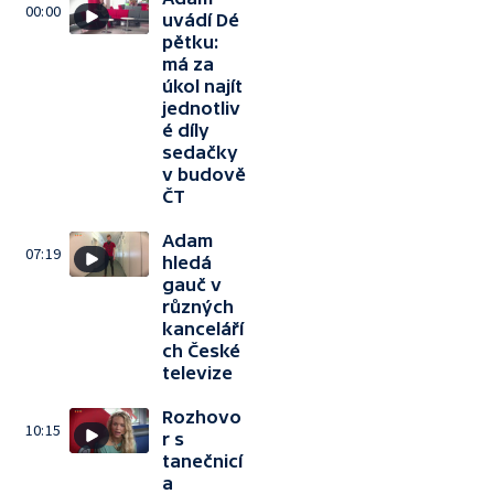
00:00
uvádí Dé
pětku:
má za
úkol najít
jednotliv
é díly
sedačky
v budově
ČT
Adam
07:19
hledá
gauč v
různých
kanceláří
ch České
televize
Rozhovo
10:15
r s
tanečnicí
a