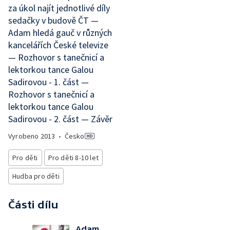
za úkol najít jednotlivé díly
sedačky v budově ČT —
Adam hledá gauč v různých
kancelářích České televize
— Rozhovor s tanečnicí a
lektorkou tance Galou
Sadirovou - 1. část —
Rozhovor s tanečnicí a
lektorkou tance Galou
Sadirovou - 2. část — Závěr
Vyrobeno
2013
•
Česko
Pro děti
Pro děti 8-10 let
Hudba pro děti
Části dílu
Adam