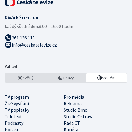
Divácké centrum
každý všední den:
8:00—16:00 hodin
261 136 113
info@ceskatelevize.cz
Vzhled
Světlý
Tmavý
Systém
TV program
Pro média
Živé vysílání
Reklama
TV poplatky
Studio Brno
Teletext
Studio Ostrava
Podcasty
Rada ČT
Počasí
Kariéra