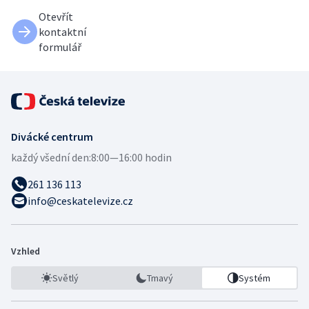
Otevřít
kontaktní
formulář
Divácké centrum
každý všední den:
8:00—16:00 hodin
261 136 113
info@ceskatelevize.cz
Vzhled
Světlý
Tmavý
Systém