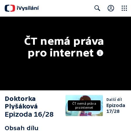
Close
Search
ČT nemá práva 
pro internet
Doktorka
Další díl
ČT nemá práva
Plyšáková
Epizoda
pro internet
17/28
Epizoda 16/28
Obsah dílu