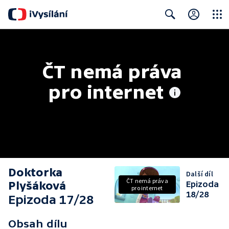
Close
Search
ČT nemá práva 
pro internet
Doktorka
Další díl
ČT nemá práva
Plyšáková
Epizoda
pro internet
18/28
Epizoda 17/28
Obsah dílu