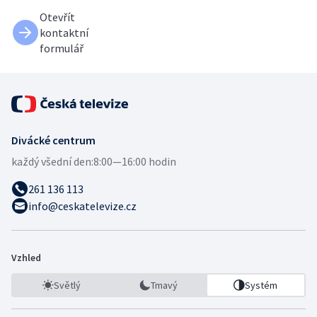
Otevřít
kontaktní
formulář
Divácké centrum
každý všední den:
8:00—16:00 hodin
261 136 113
info@ceskatelevize.cz
Vzhled
Světlý
Tmavý
Systém