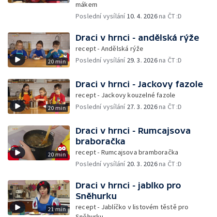
mákem
Poslední vysílání
10. 4. 2026
na ČT :D
Draci v hrnci - andělská rýže
recept - Andělská rýže
Poslední vysílání
29. 3. 2026
na ČT :D
20 min
Draci v hrnci - Jackovy fazole
recept - Jackovy kouzelné fazole
Poslední vysílání
27. 3. 2026
na ČT :D
20 min
Draci v hrnci - Rumcajsova
braboračka
recept - Rumcajsova bramboračka
20 min
Poslední vysílání
20. 3. 2026
na ČT :D
Draci v hrnci - jablko pro
Sněhurku
recept - Jablíčko v listovém těstě pro
21 min
Sněhurku