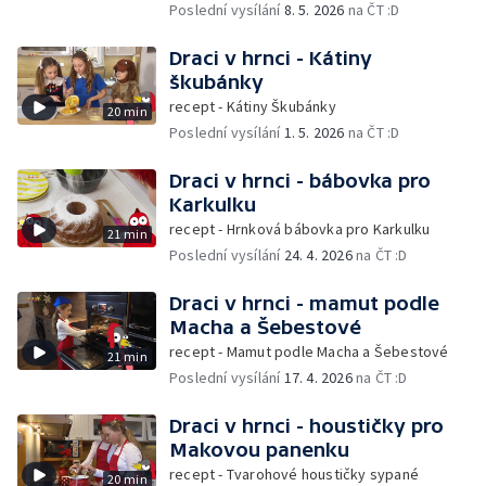
Poslední vysílání
8. 5. 2026
na ČT :D
Draci v hrnci - Kátiny
škubánky
recept - Kátiny Škubánky
20 min
Poslední vysílání
1. 5. 2026
na ČT :D
Draci v hrnci - bábovka pro
Karkulku
recept - Hrnková bábovka pro Karkulku
21 min
Poslední vysílání
24. 4. 2026
na ČT :D
Draci v hrnci - mamut podle
Macha a Šebestové
recept - Mamut podle Macha a Šebestové
21 min
Poslední vysílání
17. 4. 2026
na ČT :D
Draci v hrnci - houstičky pro
Makovou panenku
recept - Tvarohové houstičky sypané
20 min