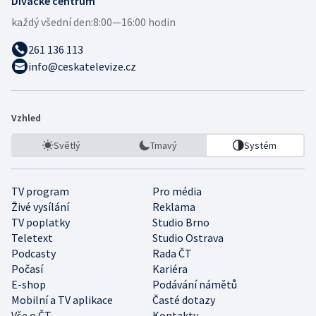
Divácké centrum
každý všední den:
8:00—16:00 hodin
261 136 113
info@ceskatelevize.cz
Vzhled
Světlý
Tmavý
Systém
TV program
Pro média
Živé vysílání
Reklama
TV poplatky
Studio Brno
Teletext
Studio Ostrava
Podcasty
Rada ČT
Počasí
Kariéra
E-shop
Podávání námětů
Mobilní a TV aplikace
Časté dotazy
Vše o ČT
Kontakty