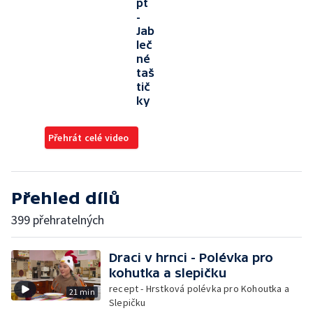
pt
-
Jab
leč
né
taš
tič
ky
Přehrát celé video
Přehled dílů
399 přehratelných
Draci v hrnci - Polévka pro
kohutka a slepičku
recept - Hrstková polévka pro Kohoutka a
21 min
Slepičku