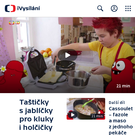
Close
Search
21 min
Taštičky
Další díl
Cassoulet
s jablíčky
– fazole
21 min
pro kluky
a maso
i holčičky
z jednoho
pekáče