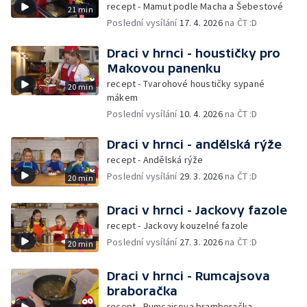
recept - Mamut podle Macha a Šebestové
21 min
Poslední vysílání
17. 4. 2026
na ČT :D
Draci v hrnci - houstičky pro
Makovou panenku
recept - Tvarohové houstičky sypané
20 min
mákem
Poslední vysílání
10. 4. 2026
na ČT :D
Draci v hrnci - andělská rýže
recept - Andělská rýže
Poslední vysílání
29. 3. 2026
na ČT :D
20 min
Draci v hrnci - Jackovy fazole
recept - Jackovy kouzelné fazole
Poslední vysílání
27. 3. 2026
na ČT :D
20 min
Draci v hrnci - Rumcajsova
braboračka
recept - Rumcajsova bramboračka