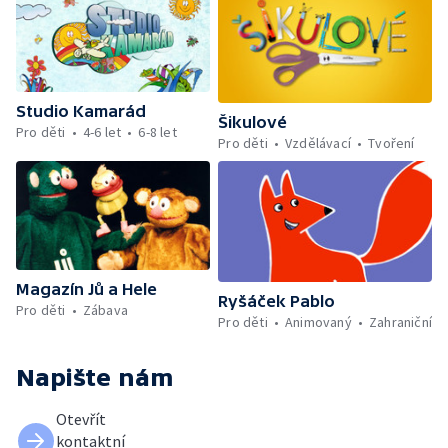
Studio Kamarád
Šikulové
Pro děti
4-6 let
6-8 let
Pro děti
Vzdělávací
Tvoření
Magazín Jů a Hele
Ryšáček Pablo
Pro děti
Zábava
Pro děti
Animovaný
Zahraniční
Napište nám
Otevřít
kontaktní