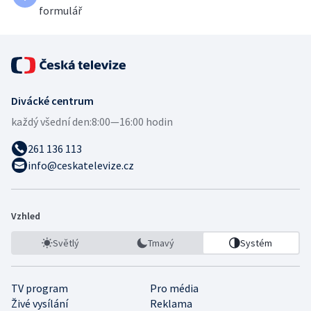
formulář
Divácké centrum
každý všední den:
8:00—16:00 hodin
261 136 113
info@ceskatelevize.cz
Vzhled
Světlý
Tmavý
Systém
TV program
Pro média
Živé vysílání
Reklama