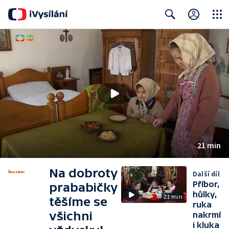
Close
Search
21 min
Na dobroty
Další díl
Příbor,
prababičky
hůlky,
21 min
těšíme se
ruka
všichni
nakrmí
i kluka