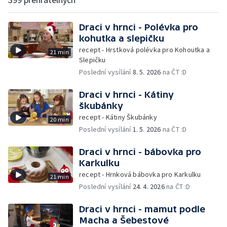
Draci v hrnci - Polévka pro
kohutka a slepičku
recept - Hrstková polévka pro Kohoutka a
21 min
Slepičku
Poslední vysílání
8. 5. 2026
na ČT :D
Draci v hrnci - Kátiny
škubánky
recept - Kátiny Škubánky
20 min
Poslední vysílání
1. 5. 2026
na ČT :D
Draci v hrnci - bábovka pro
Karkulku
recept - Hrnková bábovka pro Karkulku
21 min
Poslední vysílání
24. 4. 2026
na ČT :D
Draci v hrnci - mamut podle
Macha a Šebestové