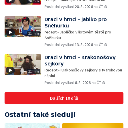
20 min
Poslední vysílání
20. 3. 2026
na ČT :D
Draci v hrnci - jablko pro
Sněhurku
recept - Jablíčko v listovém těstě pro
21 min
Sněhurku
Poslední vysílání
13. 3. 2026
na ČT :D
Draci v hrnci - Krakonošovy
sejkory
Recept - Krakonošovy sejkory s tvarohovou
21 min
náplní
Poslední vysílání
6. 3. 2026
na ČT :D
Dalších 10 dílů
Ostatní také sledují