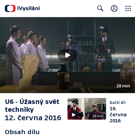
Close
Search
28 min
U6 - Úžasný svět
Další díl
techniky
19.
června
12. června 2016
28 min
2016
Obsah dílu