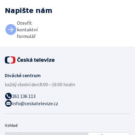
Napište nám
Otevřít
kontaktní
formulář
Divácké centrum
každý všední den:
8:00—16:00 hodin
261 136 113
info@ceskatelevize.cz
Vzhled