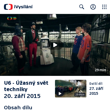
Close
Search
29 min
U6 - Úžasný svět
Další díl
techniky
27. září
2015
20. září 2015
29 min
Obsah dílu