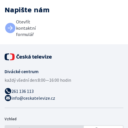
Napište nám
Otevřít
kontaktní
formulář
Divácké centrum
každý všední den:
8:00—16:00 hodin
261 136 113
info@ceskatelevize.cz
Vzhled