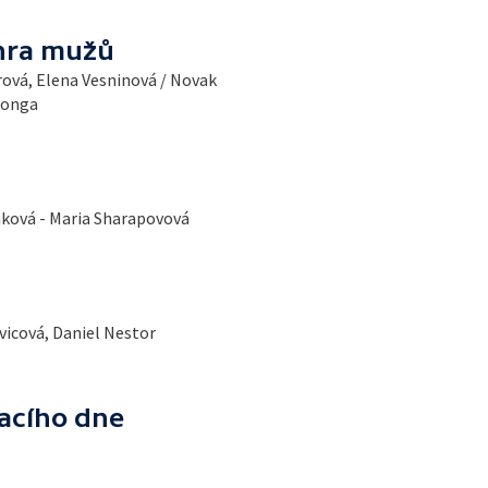
uhra mužů
rová, Elena Vesninová / Novak
Tsonga
enková - Maria Sharapovová
vicová, Daniel Nestor
racího dne