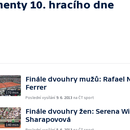
menty 10. hracího dne
Finále dvouhry mužů: Rafael N
Ferrer
170 min
Poslední vysílání
9. 6. 2013
na ČT sport
Finále dvouhry žen: Serena Wi
Sharapovová
140 min
Poslední vysílání
8. 6. 2013
na ČT sport