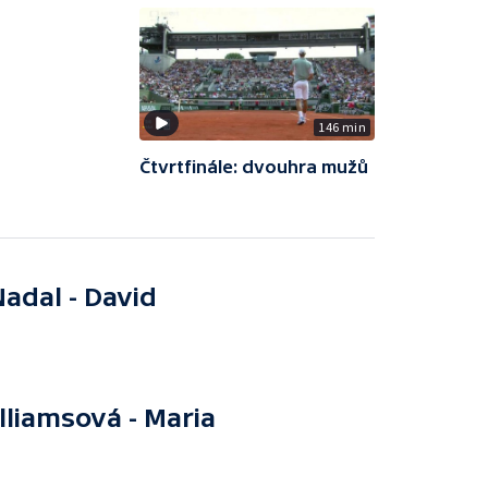
146 min
Čtvrtfinále: dvouhra mužů
adal - David
lliamsová - Maria