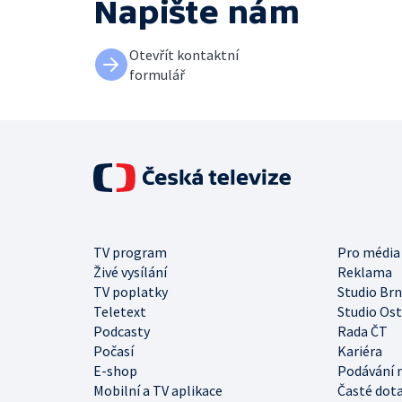
Napište nám
Otevřít kontaktní
formulář
TV program
Pro média
Živé vysílání
Reklama
TV poplatky
Studio Br
Teletext
Studio Os
Podcasty
Rada ČT
Počasí
Kariéra
E-shop
Podávání 
Mobilní a TV aplikace
Časté dot