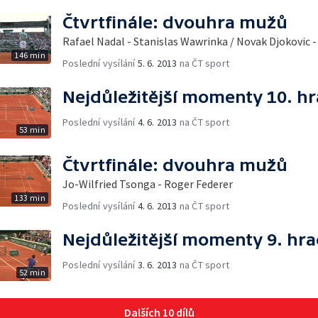
Čtvrtfinále: dvouhra mužů
Rafael Nadal - Stanislas Wawrinka / Novak Djokovic
146 min
Poslední vysílání
5. 6. 2013
na ČT sport
Nejdůležitější momenty 10. h
Poslední vysílání
4. 6. 2013
na ČT sport
53 min
Čtvrtfinále: dvouhra mužů
Jo-Wilfried Tsonga - Roger Federer
133 min
Poslední vysílání
4. 6. 2013
na ČT sport
Nejdůležitější momenty 9. hr
Poslední vysílání
3. 6. 2013
na ČT sport
52 min
Dalších 10 dílů