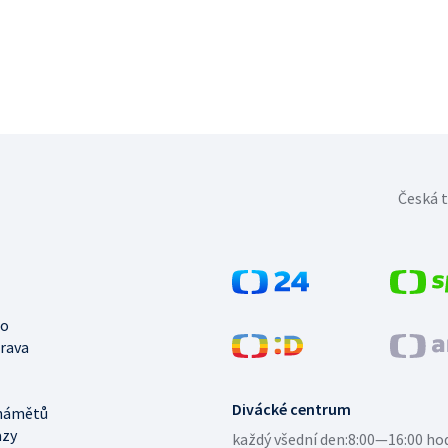
Česká t
no
trava
Divácké centrum
námětů
azy
každý všední den:
8:00—16:00 ho