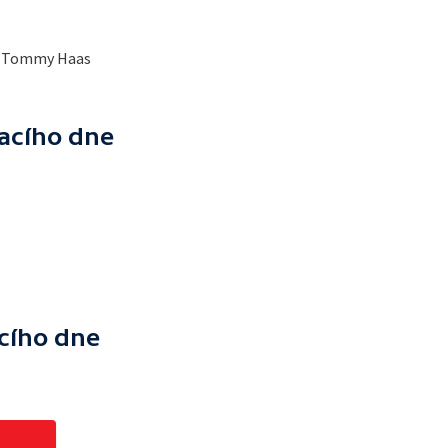
 - Tommy Haas
racího dne
acího dne