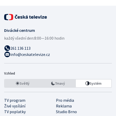
Divácké centrum
každý všední den:
8:00—16:00 hodin
261 136 113
info@ceskatelevize.cz
Vzhled
Světlý
Tmavý
Systém
TV program
Pro média
Živé vysílání
Reklama
TV poplatky
Studio Brno