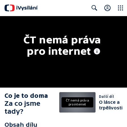
Close
Search
ČT nemá práva 
pro internet
Co je to doma
Další díl
ČT nemá práva
Za co jsme
O lásce a
pro internet
trpělivosti
tady?
Obsah dílu