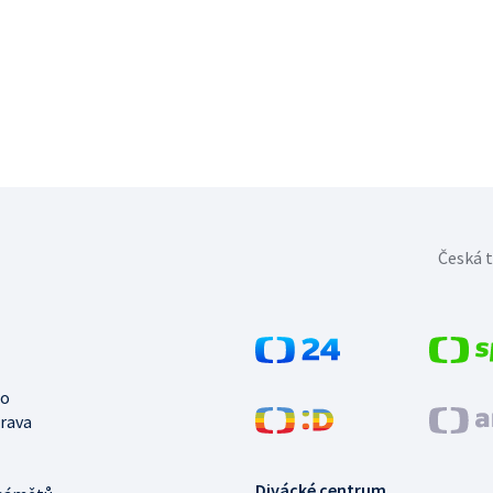
Česká t
no
trava
Divácké centrum