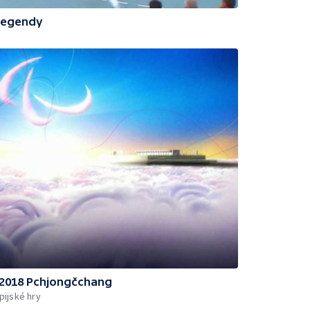
 legendy
y 2018 Pchjongčchang
ijské hry