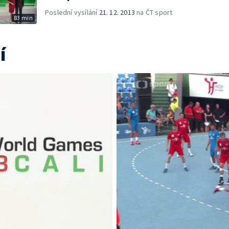
Poslední vysílání
21. 12. 2013
na ČT sport
83 min
í