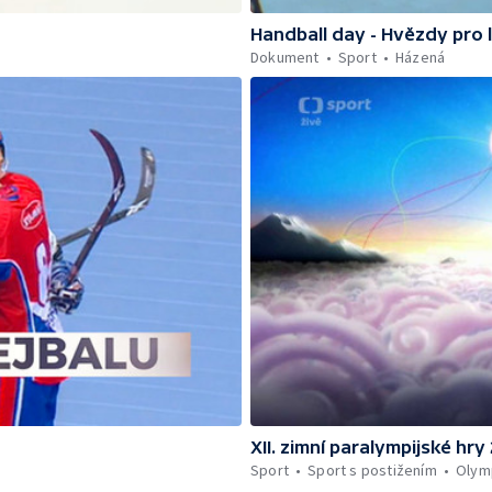
Handball day - Hvězdy pro
Dokument
Sport
Házená
XII. zimní paralympijské hr
Sport
Sport s postižením
Olymp