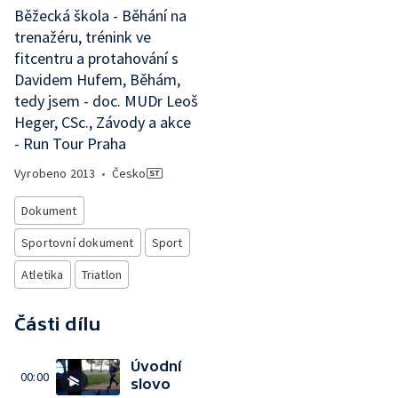
Běžecká škola - Běhání na
trenažéru, trénink ve
fitcentru a protahování s
Davidem Hufem, Běhám,
tedy jsem - doc. MUDr Leoš
Heger, CSc., Závody a akce
- Run Tour Praha
Vyrobeno
2013
•
Česko
Dokument
Sportovní dokument
Sport
Atletika
Triatlon
Části dílu
Úvodní
00:00
slovo