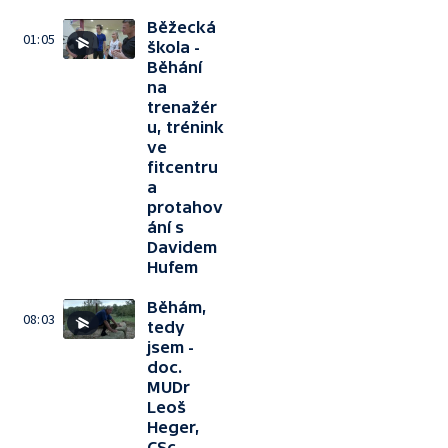
Běžecká
01:05
škola -
Běhání
na
trenažér
u, trénink
ve
fitcentru
a
protahov
ání s
Davidem
Hufem
Běhám,
08:03
tedy
jsem -
doc.
MUDr
Leoš
Heger,
CSc.