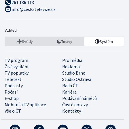
261 136 113
info@ceskatelevize.cz
Vzhled
Světlý
Tmavý
Systém
TV program
Pro média
Živé vysílání
Reklama
TV poplatky
Studio Brno
Teletext
Studio Ostrava
Podcasty
Rada ČT
Počasí
Kariéra
E-shop
Podávání námětů
Mobilní a TV aplikace
Časté dotazy
Vše o ČT
Kontakty