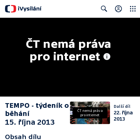
Close
Search
ČT nemá práva 
pro internet
TEMPO - týdeník o
Další díl
ČT nemá práva
běhání
22. října
pro internet
2013
15. října 2013
Obsah dílu