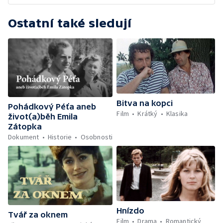
Ostatní také sledují
Bitva na kopci
Pohádkový Péťa aneb
Film
Krátký
Klasika
život(a)běh Emila
Zátopka
Dokument
Historie
Osobnosti
Hnízdo
Tvář za oknem
Film
Drama
Romantický