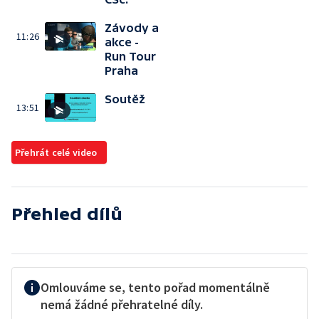
Závody a
11:26
akce -
Run Tour
Praha
Soutěž
13:51
Přehrát celé video
Přehled dílů
Omlouváme se, tento pořad momentálně
nemá žádné přehratelné díly.