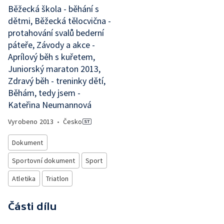
Běžecká škola - běhání s
dětmi, Běžecká tělocvična -
protahování svalů bederní
páteře, Závody a akce -
Aprílový běh s kuřetem,
Juniorský maraton 2013,
Zdravý běh - treninky dětí,
Běhám, tedy jsem -
Kateřina Neumannová
Vyrobeno
2013
•
Česko
Dokument
Sportovní dokument
Sport
Atletika
Triatlon
Části dílu