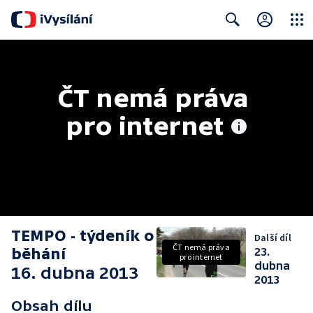
Close
Search
ČT nemá práva 
pro internet
TEMPO - týdeník o
Další díl
ČT nemá práva
běhání
23.
pro internet
dubna
16. dubna 2013
2013
Obsah dílu