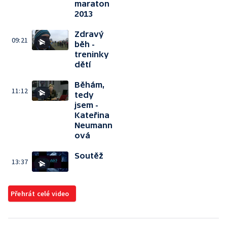
maraton
2013
Zdravý
09:21
běh -
treninky
dětí
Běhám,
11:12
tedy
jsem -
Kateřina
Neumann
ová
Soutěž
13:37
Přehrát celé video