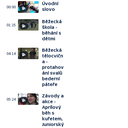
Úvodní
00:00
slovo
Běžecká
01:25
škola -
běhání s
dětmi
Běžecká
04:14
tělocvičn
a -
protahov
ání svalů
bederní
páteře
Závody a
05:24
akce -
Aprílový
běh s
kuřetem,
Juniorský