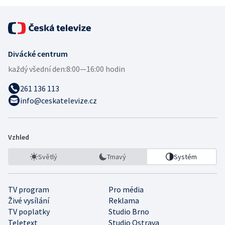
Divácké centrum
každý všední den:
8:00—16:00 hodin
261 136 113
info@ceskatelevize.cz
Vzhled
Světlý
Tmavý
Systém
TV program
Pro média
Živé vysílání
Reklama
TV poplatky
Studio Brno
Teletext
Studio Ostrava