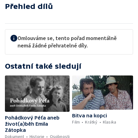
Přehled dílů
Omlouváme se, tento pořad momentálně
nemá žádné přehratelné díly.
Ostatní také sledují
Bitva na kopci
Pohádkový Péťa aneb
Film
Krátký
Klasika
život(a)běh Emila
Zátopka
Dokument
Historie
Osobnosti