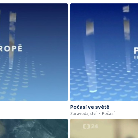
Počasí ve světě
Zpravodajství
Počasí