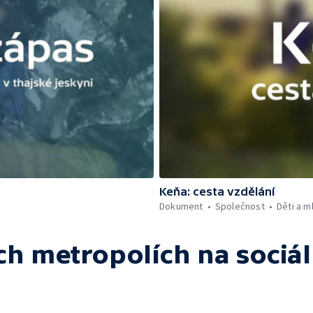
Keňa: cesta vzdělání
Dokument
Společnost
Děti a m
ch metropolích
na sociál