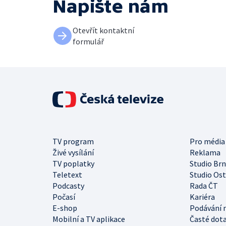
Napište nám
Otevřít kontaktní
formulář
TV program
Pro média
Živé vysílání
Reklama
TV poplatky
Studio Br
Teletext
Studio Os
Podcasty
Rada ČT
Počasí
Kariéra
E-shop
Podávání 
Mobilní a TV aplikace
Časté dot