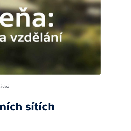
ládež
ních sítích