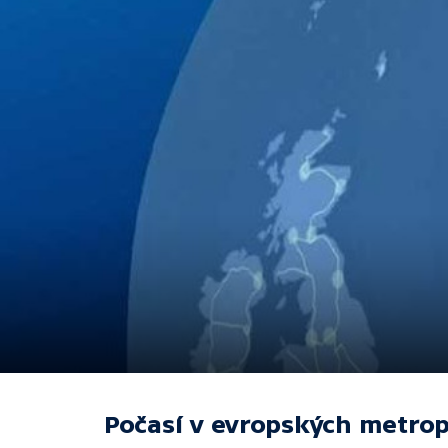
Počasí v evropských metrop