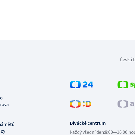
Česká t
no
trava
Divácké centrum
námětů
azy
každý všední den:
8:00—16:00 ho