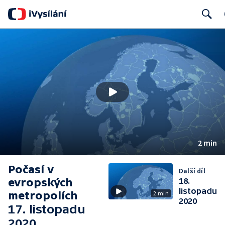
Search
2 min
Počasí v
Další díl
evropských
18.
listopadu
metropolích
2 min
2020
17. listopadu
2020