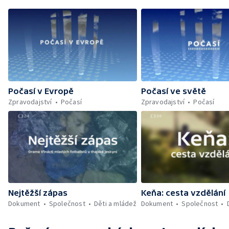
Počasí v Evropě
Počasí ve světě
Zpravodajství
Počasí
Zpravodajství
Počasí
Nejtěžší zápas
Keňa: cesta vzdělání
Dokument
Společnost
Děti a mládež
Dokument
Společnost