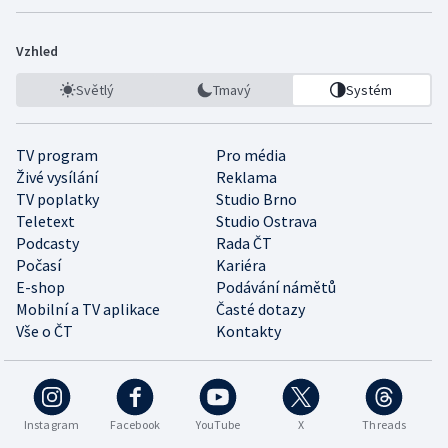
Vzhled
Světlý
Tmavý
Systém
TV program
Pro média
Živé vysílání
Reklama
TV poplatky
Studio Brno
Teletext
Studio Ostrava
Podcasty
Rada ČT
Počasí
Kariéra
E-shop
Podávání námětů
Mobilní a TV aplikace
Časté dotazy
Vše o ČT
Kontakty
Instagram
Facebook
YouTube
X
Threads