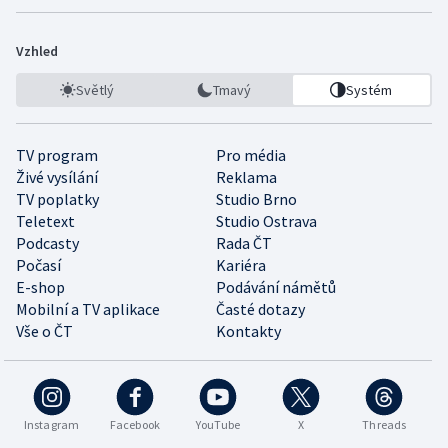
Vzhled
Světlý
Tmavý
Systém
TV program
Pro média
Živé vysílání
Reklama
TV poplatky
Studio Brno
Teletext
Studio Ostrava
Podcasty
Rada ČT
Počasí
Kariéra
E-shop
Podávání námětů
Mobilní a TV aplikace
Časté dotazy
Vše o ČT
Kontakty
Instagram
Facebook
YouTube
X
Threads