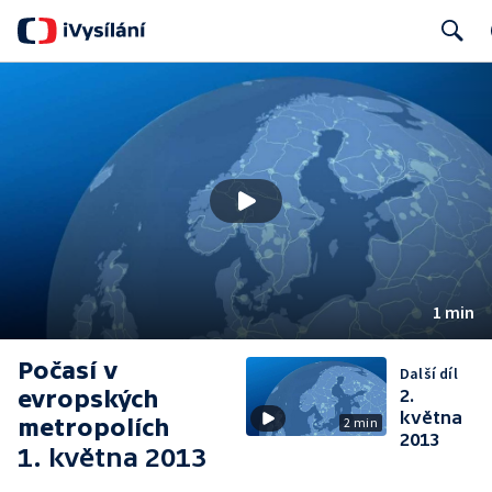
Search
1 min
Počasí v
Další díl
evropských
2.
května
metropolích
2 min
2013
1. května 2013