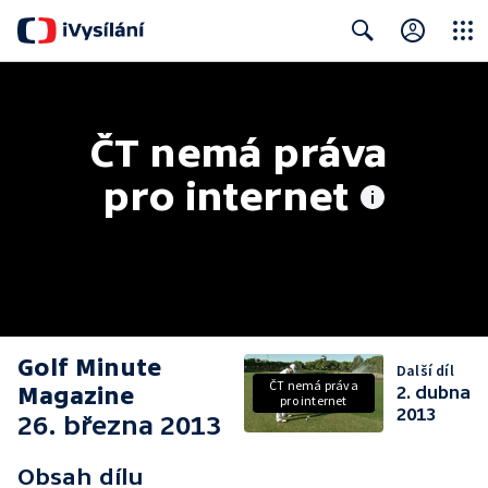
Close
Search
ČT nemá práva 
pro internet
Golf Minute
Další díl
ČT nemá práva
Magazine
2. dubna
pro internet
2013
26. března 2013
Obsah dílu