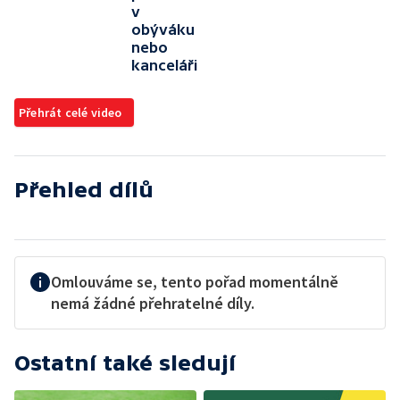
v
obýváku
nebo
kanceláři
Přehrát celé video
Přehled dílů
Omlouváme se, tento pořad momentálně
nemá žádné přehratelné díly.
Ostatní také sledují