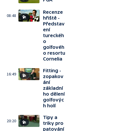
Recenze
08:48
hřiště -
Představ
ení
tureckéh
o
golfovéh
o resortu
Cornelia
Fitting -
16:49
zopakov
ání
základní
ho dělení
golfovýc
h holí
Tipy a
20:20
triky pro
patování