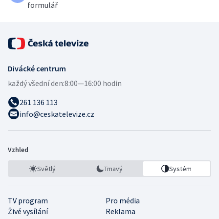
formulář
Divácké centrum
každý všední den:
8:00—16:00 hodin
261 136 113
info@ceskatelevize.cz
Vzhled
Světlý
Tmavý
Systém
TV program
Pro média
Živé vysílání
Reklama