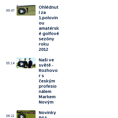
Ohlédnut
00:47
í za
1.polovin
ou
amatérsk
é golfové
sezóny
roku
2012
Naši ve
05:14
světě -
Rozhovo
r s
českým
profesio
nálem
Markem
Novým
Novinky
06:21
PGA