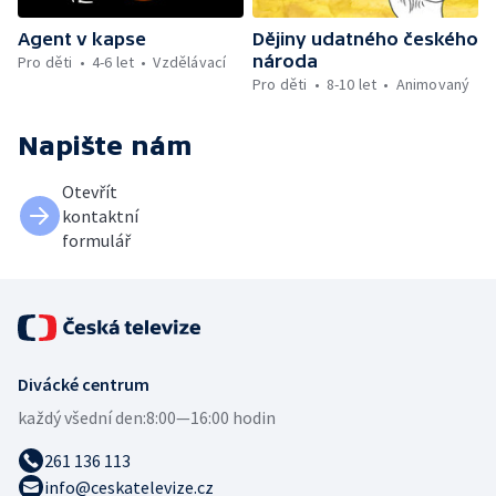
Agent v kapse
Dějiny udatného českého
národa
Pro děti
4-6 let
Vzdělávací
Pro děti
8-10 let
Animovaný
Napište nám
Otevřít
kontaktní
formulář
Divácké centrum
každý všední den:
8:00—16:00 hodin
261 136 113
info@ceskatelevize.cz