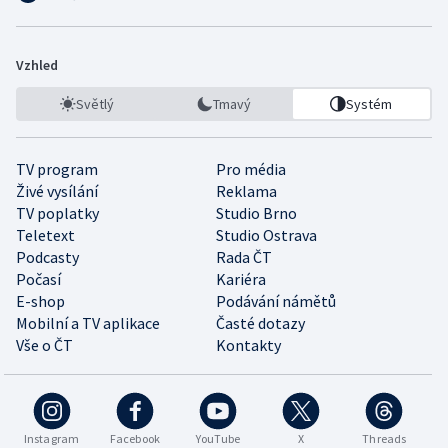
Vzhled
Světlý
Tmavý
Systém
TV program
Pro média
Živé vysílání
Reklama
TV poplatky
Studio Brno
Teletext
Studio Ostrava
Podcasty
Rada ČT
Počasí
Kariéra
E-shop
Podávání námětů
Mobilní a TV aplikace
Časté dotazy
Vše o ČT
Kontakty
Instagram
Facebook
YouTube
X
Threads