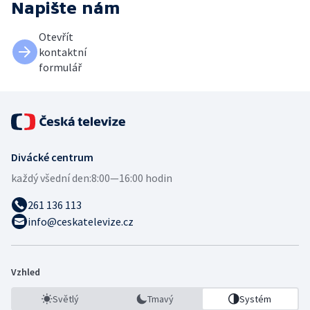
Napište nám
Otevřít
kontaktní
formulář
Divácké centrum
každý všední den:
8:00—16:00 hodin
261 136 113
info@ceskatelevize.cz
Vzhled
Světlý
Tmavý
Systém