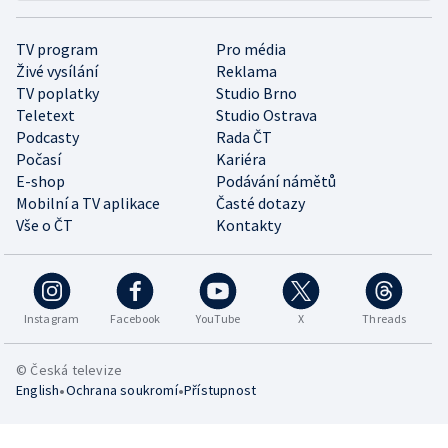
TV program
Pro média
Živé vysílání
Reklama
TV poplatky
Studio Brno
Teletext
Studio Ostrava
Podcasty
Rada ČT
Počasí
Kariéra
E-shop
Podávání námětů
Mobilní a TV aplikace
Časté dotazy
Vše o ČT
Kontakty
Instagram
Facebook
YouTube
X
Threads
© Česká televize
•
•
English
Ochrana soukromí
Přístupnost