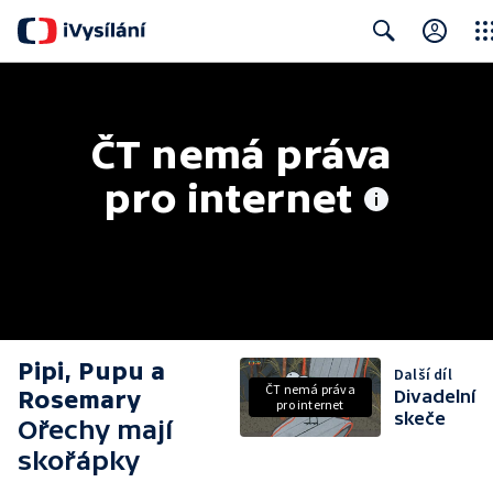
Clos
Search
ČT nemá práva 
pro internet
Pipi, Pupu a
Další díl
ČT nemá práva
Rosemary
Divadelní
pro internet
skeče
Ořechy mají
skořápky