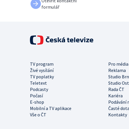
Otevřít kontaktní
formulář
TV program
Pro média
Živé vysílání
Reklama
TV poplatky
Studio Br
Teletext
Studio Os
Podcasty
Rada ČT
Počasí
Kariéra
E-shop
Podávání 
Mobilní a TV aplikace
Časté dot
Vše o ČT
Kontakty