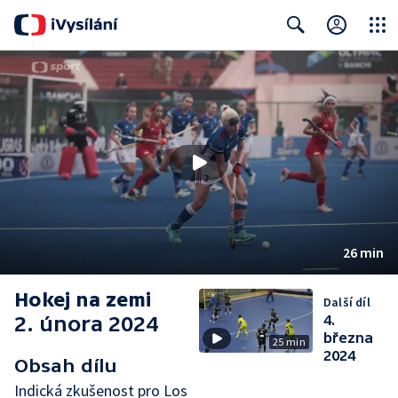
Close
Search
26 min
Hokej na zemi
Další díl
2. února 2024
4.
března
25 min
2024
Obsah dílu
Indická zkušenost pro Los