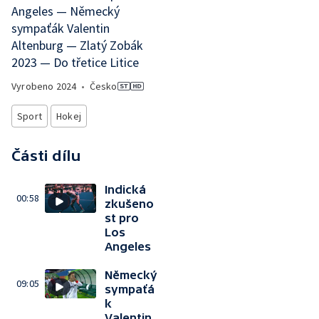
Angeles — Německý
sympaťák Valentin
Altenburg — Zlatý Zobák
2023 — Do třetice Litice
Vyrobeno
2024
•
Česko
Sport
Hokej
Části dílu
Indická
00:58
zkušeno
st pro
Los
Angeles
Německý
09:05
sympaťá
k
Valentin