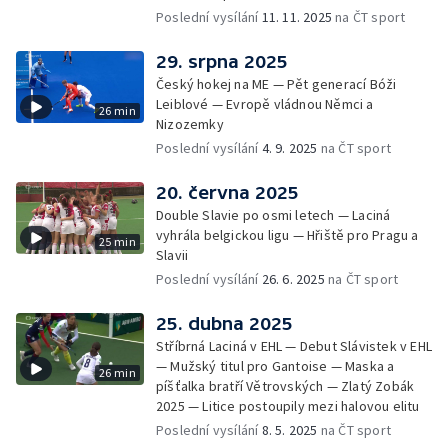
Poslední vysílání
11. 11. 2025
na ČT sport
29. srpna 2025
Český hokej na ME — Pět generací Bóži
Leiblové — Evropě vládnou Němci a
26 min
Nizozemky
Poslední vysílání
4. 9. 2025
na ČT sport
20. června 2025
Double Slavie po osmi letech — Laciná
vyhrála belgickou ligu — Hřiště pro Pragu a
25 min
Slavii
Poslední vysílání
26. 6. 2025
na ČT sport
25. dubna 2025
Stříbrná Laciná v EHL — Debut Slávistek v EHL
— Mužský titul pro Gantoise — Maska a
26 min
píšťalka bratří Větrovských — Zlatý Zobák
2025 — Litice postoupily mezi halovou elitu
Poslední vysílání
8. 5. 2025
na ČT sport