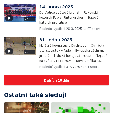
14. února 2025
Do třetice světový bronz! — Rakouský
kozoroh Fabian Unterkircher — Halový
27 min
hattrick pro Litice
Poslední vysílání
26. 3. 2025
na ČT sport
31. ledna 2025
Malá a šikovná Lucie Duchková — Čtrnáctý
titul slávistek v řadě — Evropská záchrana
25 min
juniorů — Indická hokejová hrdost — Nejlepší
na světe v roce 2024 — Nová umělka na
Slavii
Poslední vysílání
3. 2. 2025
na ČT sport
Dalších 10 dílů
Ostatní také sledují