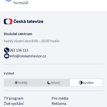
formulář
Divácké centrum
každý všední den:
8:00—16:00 hodin
261 136 113
info@ceskatelevize.cz
Vzhled
Světlý
Tmavý
Systém
TV program
Pro média
Živé vysílání
Reklama