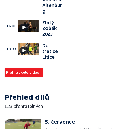
Altenbur
g
Zlatý
16:01
Zobák
2023
Do
19:33
třetice
Litice
Přehrát celé video
Přehled dílů
123 přehratelných
5. července