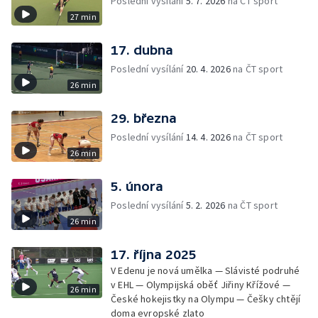
Poslední vysílání
5. 7. 2026
na ČT sport
27 min
17. dubna
Poslední vysílání
20. 4. 2026
na ČT sport
26 min
29. března
Poslední vysílání
14. 4. 2026
na ČT sport
26 min
5. února
Poslední vysílání
5. 2. 2026
na ČT sport
26 min
17. října 2025
V Edenu je nová umělka — Slávisté podruhé
v EHL — Olympijská oběť Jiřiny Křížové —
26 min
České hokejistky na Olympu — Češky chtějí
doma evropské zlato