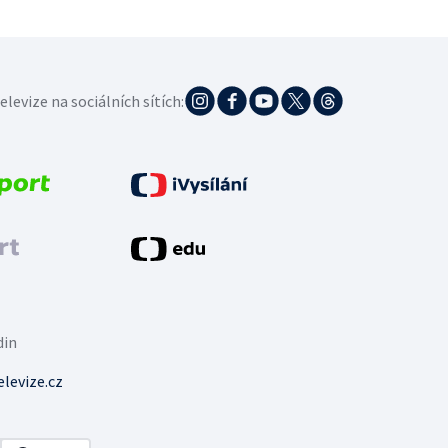
elevize na sociálních sítích:
din
levize.cz