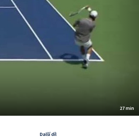
27 min
Další díl