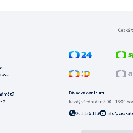
Česká t
no
trava
Divácké centrum
námětů
azy
každý všední den:
8:00—16:00 ho
261 136 113
info@ceskate