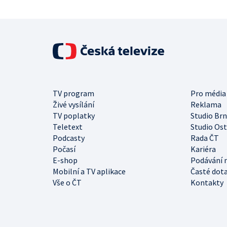
TV program
Pro média
Živé vysílání
Reklama
TV poplatky
Studio Br
Teletext
Studio Os
Podcasty
Rada ČT
Počasí
Kariéra
E-shop
Podávání 
Mobilní a TV aplikace
Časté dot
Vše o ČT
Kontakty