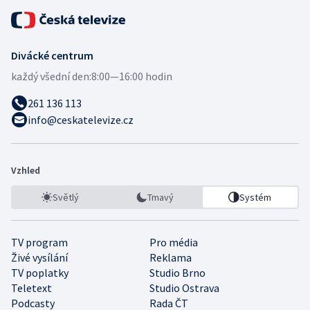
Divácké centrum
každý všední den:
8:00—16:00 hodin
261 136 113
info@ceskatelevize.cz
Vzhled
Světlý
Tmavý
Systém
TV program
Pro média
Živé vysílání
Reklama
TV poplatky
Studio Brno
Teletext
Studio Ostrava
Podcasty
Rada ČT