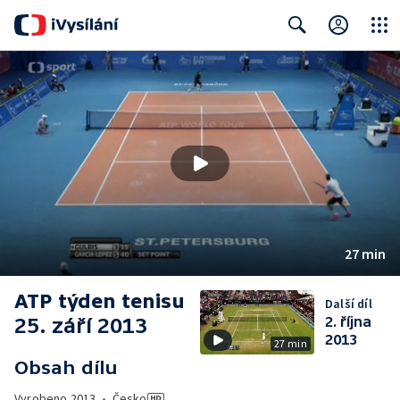
Close
Search
27 min
ATP týden tenisu
Další díl
25. září 2013
2. října
2013
27 min
Obsah dílu
Vyrobeno
2013
•
Česko