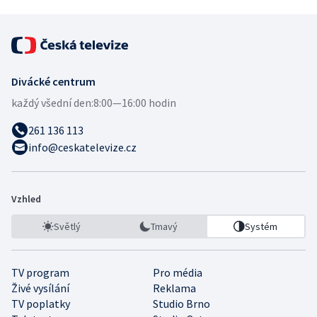
Divácké centrum
každý všední den:
8:00—16:00 hodin
261 136 113
info@ceskatelevize.cz
Vzhled
Světlý
Tmavý
Systém
TV program
Pro média
Živé vysílání
Reklama
TV poplatky
Studio Brno