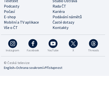
Teletext
Studio Ostrava
Podcasty
Rada ČT
Počasí
Kariéra
E-shop
Podávání námětů
Mobilní a TV aplikace
Časté dotazy
Vše o ČT
Kontakty
Instagram
Facebook
YouTube
X
Threads
© Česká televize
•
•
English
Ochrana soukromí
Přístupnost