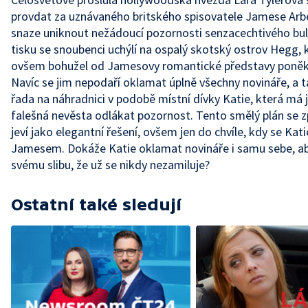
provdat za uznávaného britského spisovatele Jamese Arbe
snaze uniknout nežádoucí pozornosti senzacechtivého bu
tisku se snoubenci uchýlí na ospalý skotský ostrov Hegg, 
ovšem bohužel od Jamesovy romantické představy poněku
Navíc se jim nepodaří oklamat úplně všechny novináře, a t
řada na náhradnici v podobě místní dívky Katie, která má 
falešná nevěsta odlákat pozornost. Tento smělý plán se 
jeví jako elegantní řešení, ovšem jen do chvíle, kdy se Kati
Jamesem. Dokáže Katie oklamat novináře i samu sebe, ab
svému slibu, že už se nikdy nezamiluje?
Ostatní také sledují