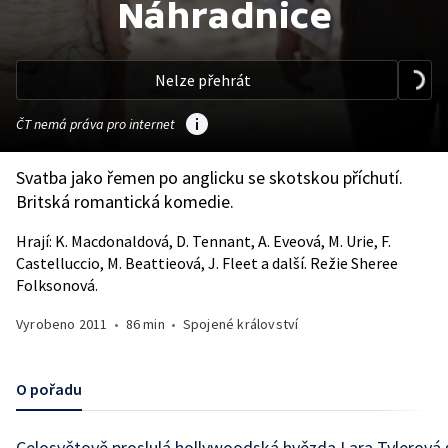
Náhradnice
Nelze přehrát
ČT nemá práva pro internet
Svatba jako řemen po anglicku se skotskou příchutí.
Britská romantická komedie.
Hrají: K. Macdonaldová, D. Tennant, A. Eveová, M. Urie, F.
Castelluccio, M. Beattieová, J. Fleet a další. Režie Sheree
Folksonová.
Vyrobeno
2011
•
86 min
•
Spojené království
O pořadu
Celosvětově proslulá hollywoodská hvězda Lara Tylerová