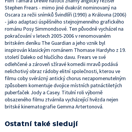
Film Tamara Drewe natočil známý anglický režisér
Stephen Frears - mimo jiné dvakrát nominovaný na
Oscara za režii snímků Švindlíři (1990) a Královna (2006)
- jako adaptaci úspěšného stejnojmenného grafického
románu Posy Simmondsové. Ten původně vycházel na
pokračování v letech 2005-2006 v renomovaném
britském deníku The Guardian a jeho vznik byl
inspirován klasickým románem Thomase Hardyho z 19.
století Daleko od hlučícího davu. Frears ve své
odlehčené a zároveň sžíravé komedii mravů podává
nelichotivý obraz rádoby elitní společnosti, kterou ve
filmu coby svérázný antický chorus nezapomenutelným
způsobem komentuje dvojice místních patnáctiletých
puberťaček Jody a Casey. Titulní roli výborně
obsazeného filmu ztvárnila vycházející hvězda nejen
britské kinematografie Gemma Artertonová.
Ostatní také sledují