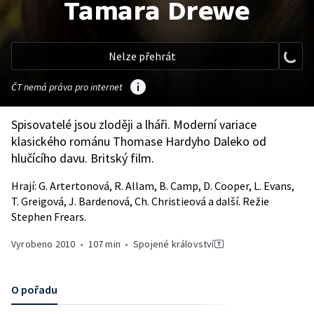
Tamara Drewe
Nelze přehrát
ČT nemá práva pro internet
Spisovatelé jsou zloději a lháři. Moderní variace
klasického románu Thomase Hardyho Daleko od
hlučícího davu. Britský film.
Hrají: G. Artertonová, R. Allam, B. Camp, D. Cooper, L. Evans,
T. Greigová, J. Bardenová, Ch. Christieová a další. Režie
Stephen Frears.
Vyrobeno
2010
•
107 min
•
Spojené království
O pořadu