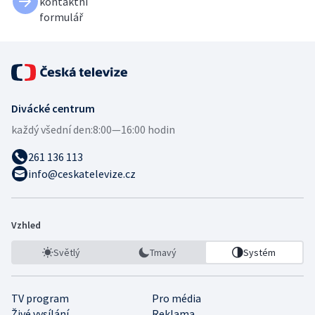
kontaktní
formulář
Divácké centrum
každý všední den:
8:00—16:00 hodin
261 136 113
info@ceskatelevize.cz
Vzhled
Světlý
Tmavý
Systém
TV program
Pro média
Živé vysílání
Reklama