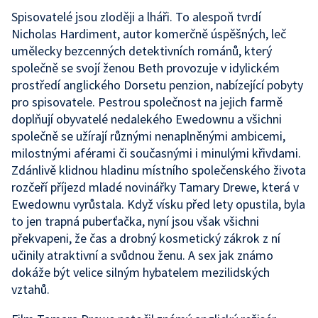
Spisovatelé jsou zloději a lháři. To alespoň tvrdí
Nicholas Hardiment, autor komerčně úspěšných, leč
umělecky bezcenných detektivních románů, který
společně se svojí ženou Beth provozuje v idylickém
prostředí anglického Dorsetu penzion, nabízející pobyty
pro spisovatele. Pestrou společnost na jejich farmě
doplňují obyvatelé nedalekého Ewedownu a všichni
společně se užírají různými nenaplněnými ambicemi,
milostnými aférami či současnými i minulými křivdami.
Zdánlivě klidnou hladinu místního společenského života
rozčeří příjezd mladé novinářky Tamary Drewe, která v
Ewedownu vyrůstala. Když vísku před lety opustila, byla
to jen trapná puberťačka, nyní jsou však všichni
překvapeni, že čas a drobný kosmetický zákrok z ní
učinily atraktivní a svůdnou ženu. A sex jak známo
dokáže být velice silným hybatelem mezilidských
vztahů.