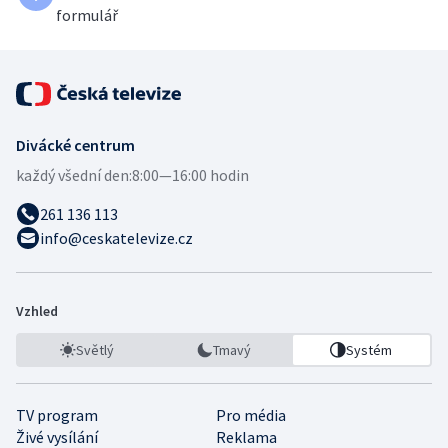
formulář
Divácké centrum
každý všední den:
8:00—16:00 hodin
261 136 113
info@ceskatelevize.cz
Vzhled
Světlý
Tmavý
Systém
TV program
Pro média
Živé vysílání
Reklama