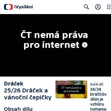
Clos
Search
ČT nemá práva 
pro internet
Dráček
Další díl
ČT nemá práva
25/26 Dráček a
26/26
pro internet
Dráčkův
vánoční čepičky
dům je
vzhůru
Obsah dílu
nohama