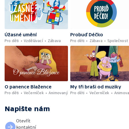
Úžasné umění
Probuď Déčko
Pro děti
Vzdělávací
Zábava
Pro děti
Zábava
Společnost
O panence Blažence
My tři braši od muziky
Pro děti
Večerníček
Animovaný
Pro děti
Večerníček
Animov
Napište nám
Otevřít
kontaktní