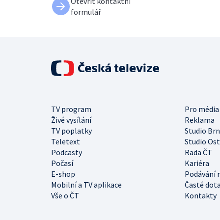
Otevřít kontaktní
formulář
TV program
Pro média
Živé vysílání
Reklama
TV poplatky
Studio Br
Teletext
Studio Os
Podcasty
Rada ČT
Počasí
Kariéra
E-shop
Podávání 
Mobilní a TV aplikace
Časté dot
Vše o ČT
Kontakty