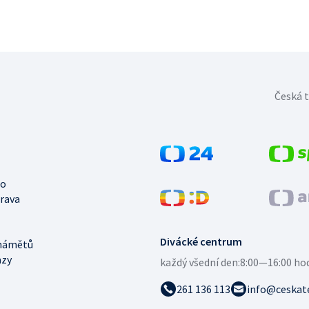
Česká t
no
trava
Divácké centrum
námětů
azy
každý všední den:
8:00—16:00 ho
261 136 113
info@ceskate