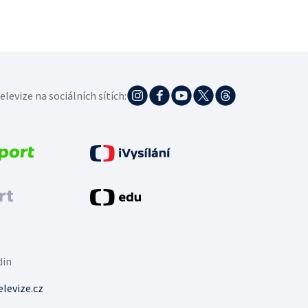
elevize na sociálních sítích:
din
levize.cz