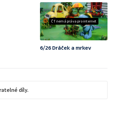
ČT nemá práva pro internet
6/26 Dráček a mrkev
telné díly.