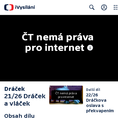
Clos
Search
ČT nemá práva 
pro internet
Dráček
Další díl
ČT nemá práva
21/26 Dráček
22/26
pro internet
Dráčkova
a vláček
oslava s
překvapením
Obsah dílu