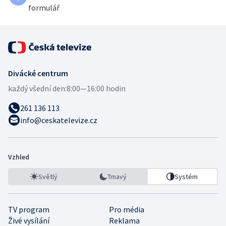
formulář
Divácké centrum
každý všední den:
8:00—16:00 hodin
261 136 113
info@ceskatelevize.cz
Vzhled
Světlý
Tmavý
Systém
TV program
Pro média
Živé vysílání
Reklama