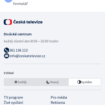
formulář
Divácké centrum
každý všední den:
8:00—16:00 hodin
261 136 113
info@ceskatelevize.cz
Vzhled
Světlý
Tmavý
Systém
TV program
Pro média
Živé vysílání
Reklama