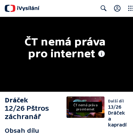
Clos
Search
ČT nemá práva 
pro internet
Dráček
Další díl
ČT nemá práva
12/26 Pštros
13/26
pro internet
Dráček
záchranář
a
kapradí
Obsah dílu