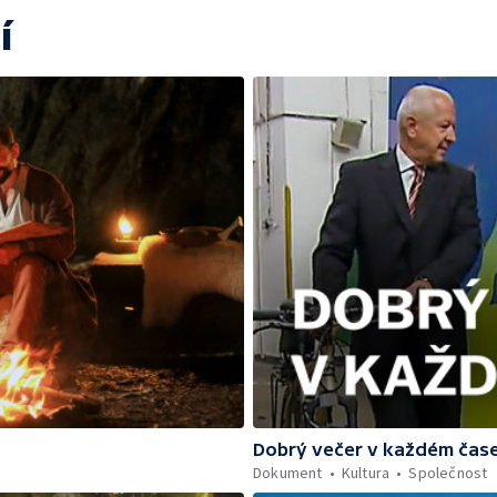
í
Dobrý večer v každém čas
Dokument
Kultura
Společnost