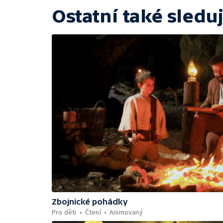
Ostatní také sleduj
Zbojnické pohádky
Pro děti
Čtení
Animovaný