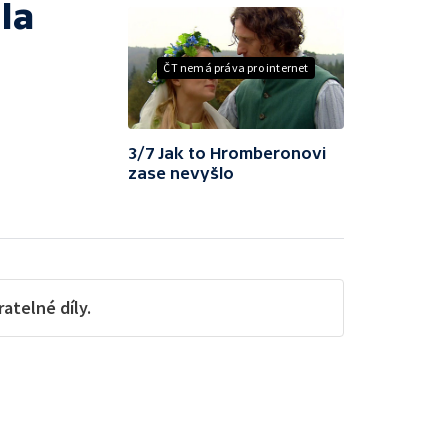
la
ČT nemá práva pro internet
3/7 Jak to Hromberonovi
zase nevyšlo
telné díly.