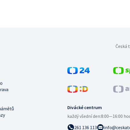
Česká t
no
trava
Divácké centrum
námětů
azy
každý všední den:
8:00—16:00 ho
261 136 113
info@ceskate