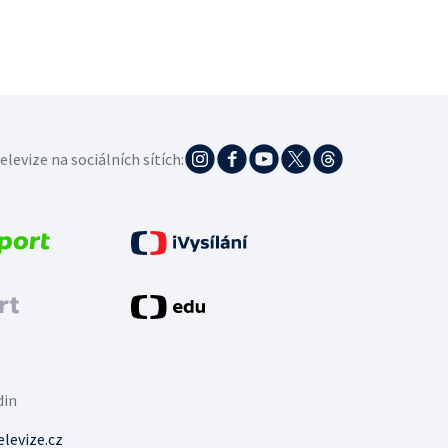
elevize na sociálních sítích:
din
levize.cz