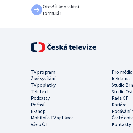
Otevřít kontaktní
formulář
TV program
Pro média
Živé vysílání
Reklama
TV poplatky
Studio Br
Teletext
Studio Os
Podcasty
Rada ČT
Počasí
Kariéra
E-shop
Podávání 
Mobilní a TV aplikace
Časté dot
Vše o ČT
Kontakty