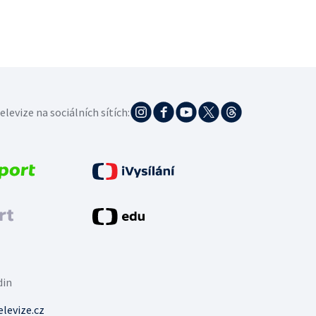
elevize na sociálních sítích:
din
levize.cz