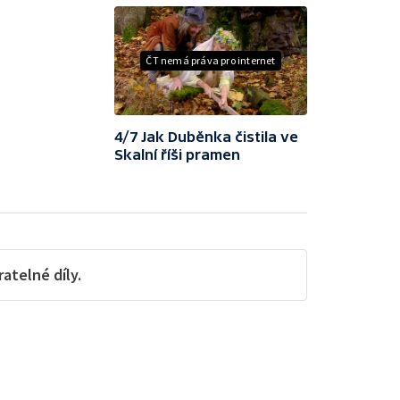
ČT nemá práva pro internet
4/7 Jak Duběnka čistila ve
Skalní říši pramen
telné díly.