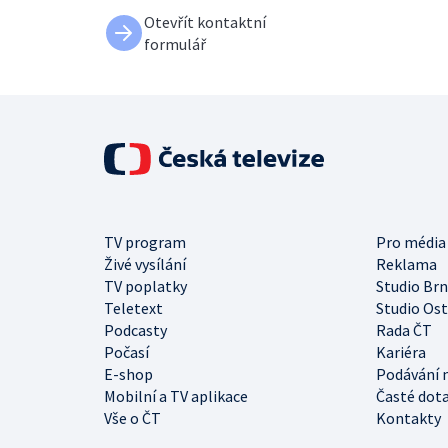
Otevřít kontaktní
formulář
TV program
Pro média
Živé vysílání
Reklama
TV poplatky
Studio Br
Teletext
Studio Os
Podcasty
Rada ČT
Počasí
Kariéra
E-shop
Podávání 
Mobilní a TV aplikace
Časté dot
Vše o ČT
Kontakty