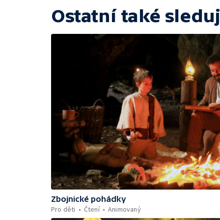
Ostatní také sleduj
Zbojnické pohádky
Pro děti
Čtení
Animovaný