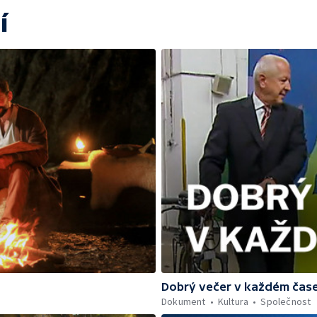
í
Dobrý večer v každém čas
Dokument
Kultura
Společnost