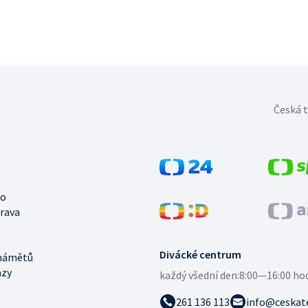
Česká t
no
trava
Divácké centrum
námětů
azy
každý všední den:
8:00—16:00 ho
261 136 113
info@ceskate