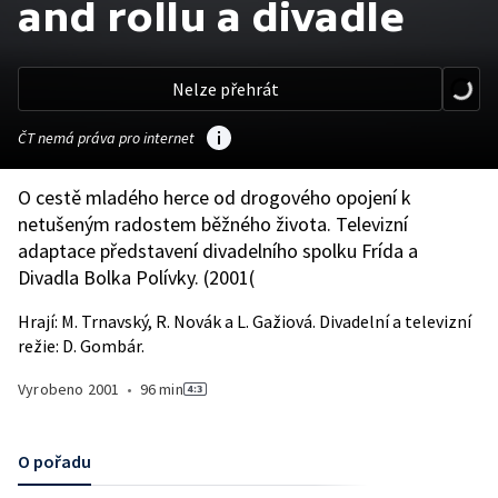
and rollu a divadle
Nelze přehrát
ČT nemá práva pro internet
O cestě mladého herce od drogového opojení k
netušeným radostem běžného života. Televizní
adaptace představení divadelního spolku Frída a
Divadla Bolka Polívky. (2001(
Hrají: M. Trnavský, R. Novák a L. Gažiová. Divadelní a televizní
režie: D. Gombár.
Vyrobeno
2001
•
96 min
O pořadu