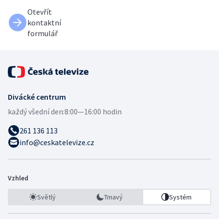
Otevřít
kontaktní
formulář
Divácké centrum
každý všední den:
8:00—16:00 hodin
261 136 113
info@ceskatelevize.cz
Vzhled
Světlý
Tmavý
Systém