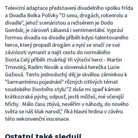
Televizní adaptace představení divadelního spolku Frída
a Divadla Bolka Polívky "O sexu, drogách, rokenrolu a
divadle", jehož scenáristou a režisérem je Dodo
Gombár, je zároveň zábavná i sentimentální. Vypráví
formou divadla na divadle příběh kdysi talentovaného
herce, který propadl drogám a nyní se snaží ze své
závislosti vymanit a najít cestu do normálního
života.Celý příběh ztvárňují tři výteční herci - Martin
Trnavský, Radim Novák a slovenská herečka Lucie
Gažiová. Tento jednoduchý děj je skvělou záminkou k
"šarmantnímu pojednání" různých citlivých témat
soudobého životního stylu."Z duše mi spaď kámen
krátkozraké pýchy, odpusť, jestli můžeš, mé včerejší
hříchy . Málo času zbývá, nevěřím v náhody, do nového
světa se náš kluk narodí," říká hlavní hrdina v závěru
této nekonvenční inscenace.
Ostatní také sledují