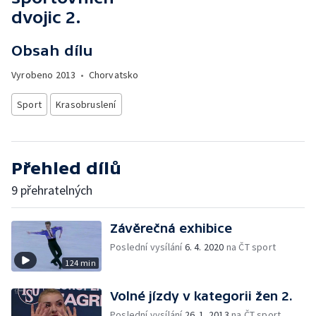
dvojic 2.
Obsah dílu
Vyrobeno
2013
•
Chorvatsko
Sport
Krasobruslení
Přehled dílů
9 přehratelných
Závěrečná exhibice
Poslední vysílání
6. 4. 2020
na ČT sport
124 min
Volné jízdy v kategorii žen 2.
Poslední vysílání
26. 1. 2013
na ČT sport