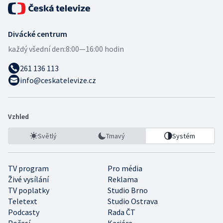
Divácké centrum
každý všední den:
8:00—16:00 hodin
261 136 113
info@ceskatelevize.cz
Vzhled
Světlý
Tmavý
Systém
TV program
Pro média
Živé vysílání
Reklama
TV poplatky
Studio Brno
Teletext
Studio Ostrava
Podcasty
Rada ČT
Počasí
Kariéra