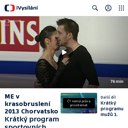
Close
Search
76 min
ME v
Další díl
ČT nemá práva
krasobruslení
Krátký
pro internet
programu
2013 Chorvatsko
mužů 1.
Krátký program
sportovních