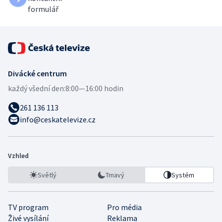
formulář
Divácké centrum
každý všední den:
8:00—16:00 hodin
261 136 113
info@ceskatelevize.cz
Vzhled
Světlý
Tmavý
Systém
TV program
Pro média
Živé vysílání
Reklama