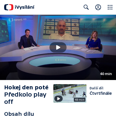
Close
Search
40 min
Hokej den poté
Další díl
Předkolo play
Čtvrtfinále
48 min
off
Obsah dílu