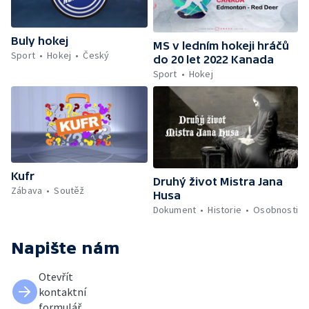
Buly hokej
MS v ledním hokeji hráčů
Sport
Hokej
Český
do 20 let 2022 Kanada
Sport
Hokej
Kufr
Druhý život Mistra Jana
Zábava
Soutěž
Husa
Dokument
Historie
Osobnosti
Napište nám
Otevřít
kontaktní
formulář