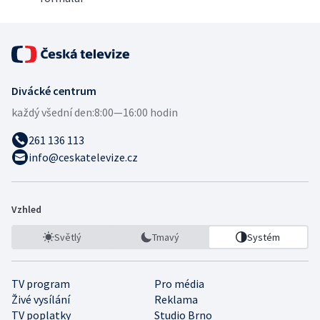
Divácké centrum
každý všední den:
8:00—16:00 hodin
261 136 113
info@ceskatelevize.cz
Vzhled
Světlý
Tmavý
Systém
TV program
Pro média
Živé vysílání
Reklama
TV poplatky
Studio Brno