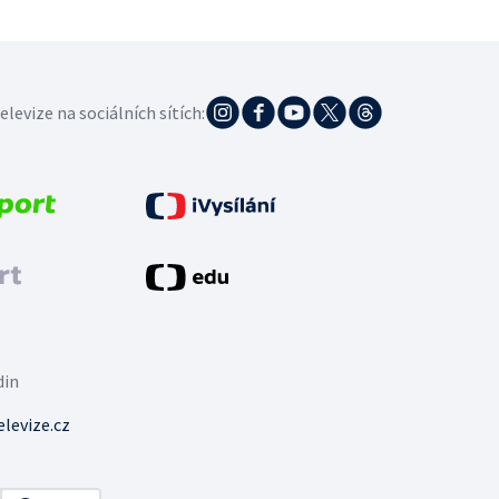
elevize na sociálních sítích:
din
levize.cz