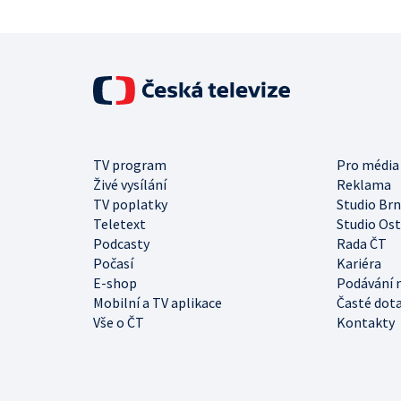
TV program
Pro média
Živé vysílání
Reklama
TV poplatky
Studio Br
Teletext
Studio Os
Podcasty
Rada ČT
Počasí
Kariéra
E-shop
Podávání 
Mobilní a TV aplikace
Časté dot
Vše o ČT
Kontakty