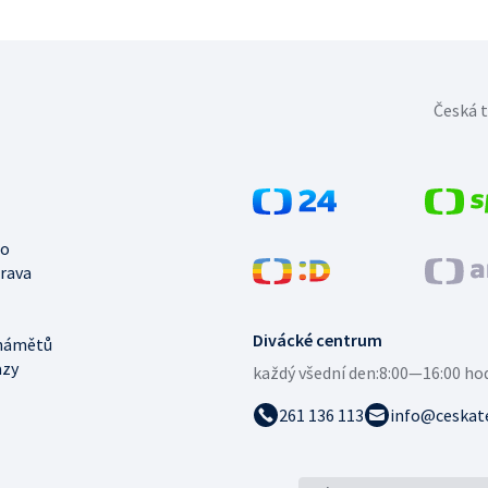
Česká t
no
trava
Divácké centrum
námětů
azy
každý všední den:
8:00—16:00 ho
261 136 113
info@ceskate