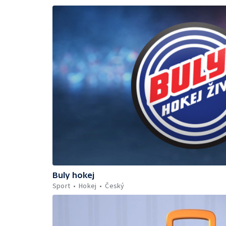
Buly hokej
Sport
Hokej
Český