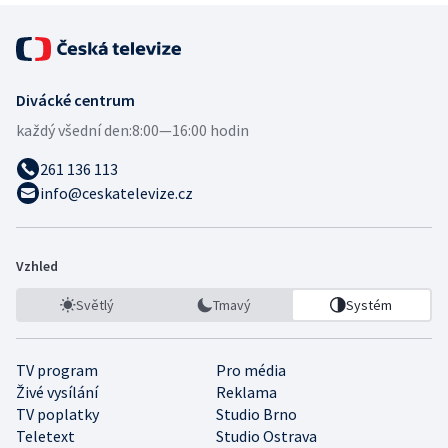
Divácké centrum
každý všední den:
8:00—16:00 hodin
261 136 113
info@ceskatelevize.cz
Vzhled
Světlý
Tmavý
Systém
TV program
Pro média
Živé vysílání
Reklama
TV poplatky
Studio Brno
Teletext
Studio Ostrava