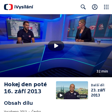
Close
Search
32 min
Hokej den poté
Další díl
16. září 2013
23. září
2013
40 min
Obsah dílu
Vyrobeno
2013
•
Česko