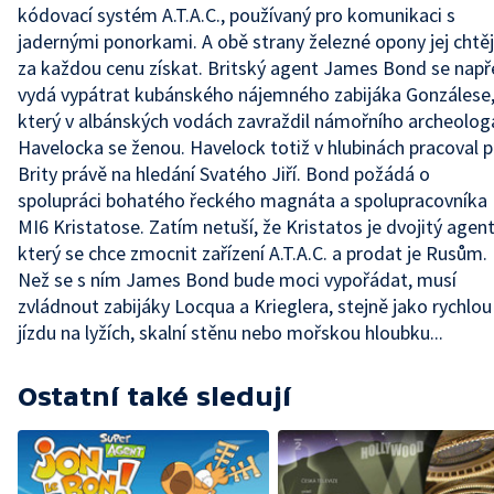
kódovací systém A.T.A.C., používaný pro komunikaci s
jadernými ponorkami. A obě strany železné opony jej chtěj
za každou cenu získat. Britský agent James Bond se nap
vydá vypátrat kubánského nájemného zabijáka Gonzálese
který v albánských vodách zavraždil námořního archeolog
Havelocka se ženou. Havelock totiž v hlubinách pracoval p
Brity právě na hledání Svatého Jiří. Bond požádá o
spolupráci bohatého řeckého magnáta a spolupracovníka
MI6 Kristatose. Zatím netuší, že Kristatos je dvojitý agent
který se chce zmocnit zařízení A.T.A.C. a prodat je Rusům.
Než se s ním James Bond bude moci vypořádat, musí
zvládnout zabijáky Locqua a Krieglera, stejně jako rychlou
jízdu na lyžích, skalní stěnu nebo mořskou hloubku...
Ostatní také sledují