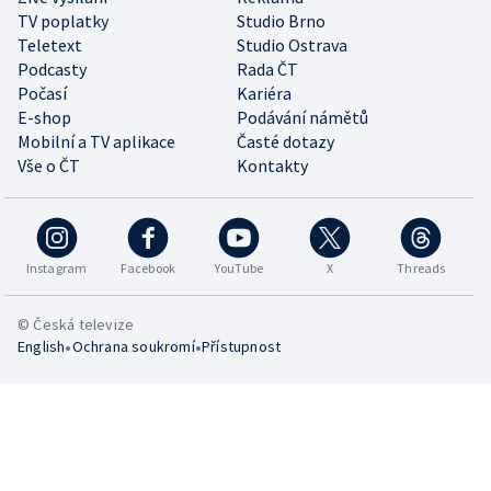
TV poplatky
Studio Brno
Teletext
Studio Ostrava
Podcasty
Rada ČT
Počasí
Kariéra
E-shop
Podávání námětů
Mobilní a TV aplikace
Časté dotazy
Vše o ČT
Kontakty
Instagram
Facebook
YouTube
X
Threads
© Česká televize
•
•
English
Ochrana soukromí
Přístupnost