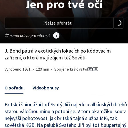
Jen pro tvé oči
Nelze přehrát
ČT nemá práva pro internet
J. Bond pátrá v exotických lokacích po kódovacím
zařízení, o které mají zájem též Sověti.
Vyrobeno
1981
•
123 min
•
Spojené království
O pořadu
Videobonusy
Britská špionážní loď Svatý Jiří najede u albánských břehů
starou válečnou minu a potopí se. V tom okamžiku jsou v
nejvyšší pohotovosti jak britská tajná služba MI6, tak
sovětská KGB. Na palubě Svatého Jiří byl totiž supertajný