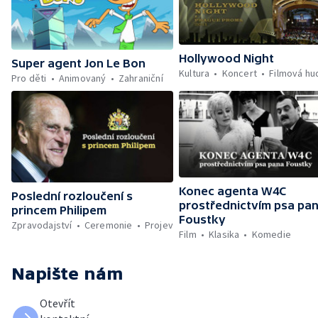
Hollywood Night
Super agent Jon Le Bon
Kultura
Koncert
Filmová hu
Pro děti
Animovaný
Zahraniční
Konec agenta W4C
Poslední rozloučení s
prostřednictvím psa pa
princem Philipem
Foustky
Zpravodajství
Ceremonie
Projev
Film
Klasika
Komedie
Napište nám
Otevřít