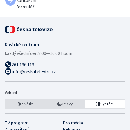
kontaktní
formulář
Divácké centrum
každý všední den:
8:00—16:00 hodin
261 136 113
info@ceskatelevize.cz
Vzhled
Světlý
Tmavý
Systém
TV program
Pro média
Živé vysílání
Reklama