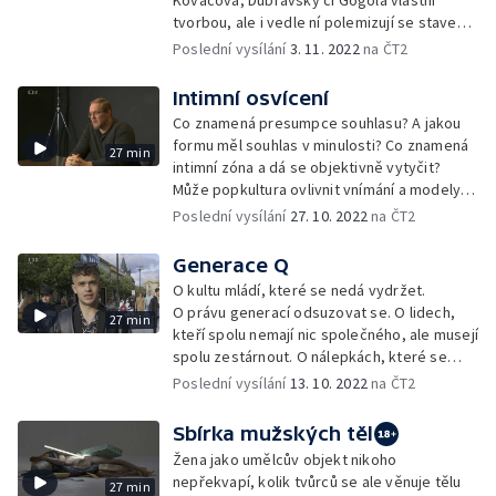
Kováčová, Dúbravský či Gogola vlastní
tvorbou, ale i vedle ní polemizují se stavem
současného Slovenska v politické, ale
Poslední vysílání
3. 11. 2022
na ČT2
i morální rovině.
Intimní osvícení
Co znamená presumpce souhlasu? A jakou
formu měl souhlas v minulosti? Co znamená
27 min
intimní zóna a dá se objektivně vytyčit?
Může popkultura ovlivnit vnímání a modely
přístupu k našemu sexu? Dokumentární
Poslední vysílání
27. 10. 2022
na ČT2
sonda do současné podoby západní intimity.
Generace Q
O kultu mládí, které se nedá vydržet.
O právu generací odsuzovat se. O lidech,
27 min
kteří spolu nemají nic společného, ale musejí
spolu zestárnout. O nálepkách, které se
neustále mění.
Poslední vysílání
13. 10. 2022
na ČT2
Sbírka mužských těl
Žena jako umělcův objekt nikoho
nepřekvapí, kolik tvůrců se ale věnuje tělu
27 min