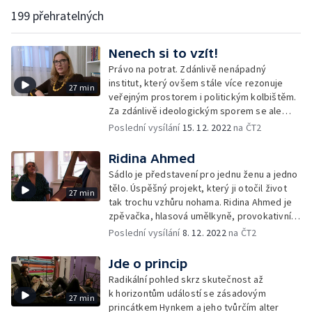
199 přehratelných
Nenech si to vzít!
Právo na potrat. Zdánlivě nenápadný
institut, který ovšem stále více rezonuje
27 min
veřejným prostorem i politickým kolbištěm.
Za zdánlivě ideologickým sporem se ale
skrývají tisíce konkrétních lidských příběhů
Poslední vysílání
15. 12. 2022
na ČT2
a také řada otázek týkající se svobodné
volby nebo definice základních lidských
Ridina Ahmed
práv.
Sádlo je představení pro jednu ženu a jedno
tělo. Úspěšný projekt, který ji otočil život
27 min
tak trochu vzhůru nohama. Ridina Ahmed je
zpěvačka, hlasová umělkyně, provokativní
performerka a žena, která učí lidi
Poslední vysílání
8. 12. 2022
na ČT2
komunikovat se svým hlasem.
Jde o princip
Radikální pohled skrz skutečnost až
k horizontům událostí se zásadovým
27 min
princátkem Hynkem a jeho tvůrčím alter