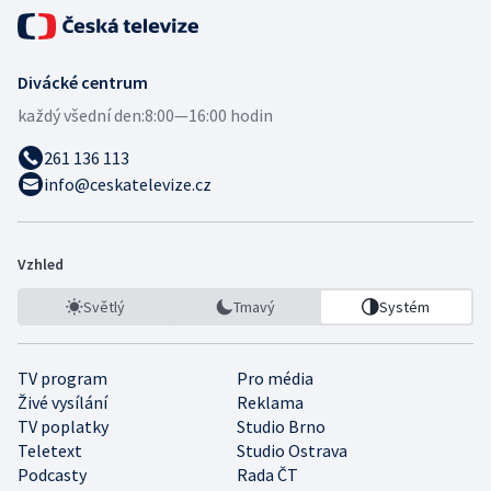
Divácké centrum
každý všední den:
8:00—16:00 hodin
261 136 113
info@ceskatelevize.cz
Vzhled
Světlý
Tmavý
Systém
TV program
Pro média
Živé vysílání
Reklama
TV poplatky
Studio Brno
Teletext
Studio Ostrava
Podcasty
Rada ČT