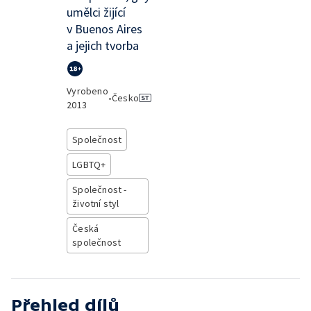
umělci žijící
v Buenos Aires
a jejich tvorba
Vyrobeno
•
Česko
2013
Společnost
LGBTQ+
Společnost -
životní styl
Česká
společnost
Přehled dílů