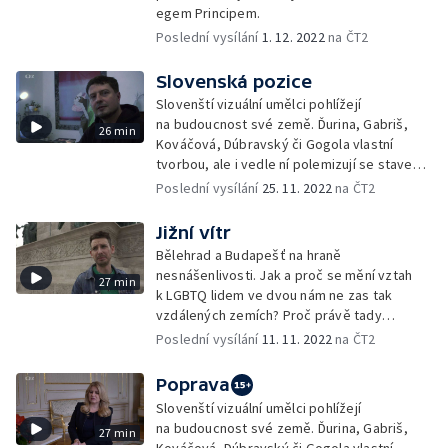
egem Principem.
Poslední vysílání
1. 12. 2022
na ČT2
Slovenská pozice
Slovenští vizuální umělci pohlížejí
na budoucnost své země. Ďurina, Gabriš,
26 min
Kováčová, Dúbravský či Gogola vlastní
tvorbou, ale i vedle ní polemizují se stavem
současného Slovenska v politické, ale
Poslední vysílání
25. 11. 2022
na ČT2
i morální rovině.
Jižní vítr
Bělehrad a Budapešť na hraně
nesnášenlivosti. Jak a proč se mění vztah
27 min
k LGBTQ lidem ve dvou nám ne zas tak
vzdálených zemích? Proč právě tady
rezonují teze, které začal prosazovat
Poslední vysílání
11. 11. 2022
na ČT2
Putinův režim před deseti lety v Rusku?
Poprava
Slovenští vizuální umělci pohlížejí
na budoucnost své země. Ďurina, Gabriš,
27 min