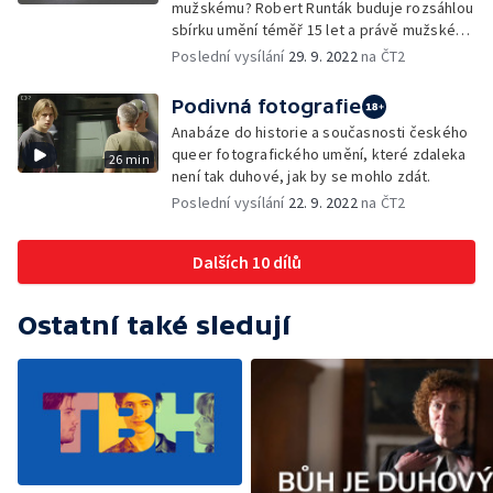
mužskému? Robert Runták buduje rozsáhlou
sbírku umění téměř 15 let a právě mužské
tělo tvoří jeho významnou část.
Poslední vysílání
29. 9. 2022
na ČT2
Podivná fotografie
Anabáze do historie a současnosti českého
queer fotografického umění, které zdaleka
26 min
není tak duhové, jak by se mohlo zdát.
Poslední vysílání
22. 9. 2022
na ČT2
Dalších 10 dílů
Ostatní také sledují