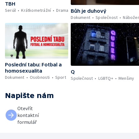
TBH
Seriál
Krátkometrážní
Drama
Bůh je duhový
Dokument
Společnost
Nábožen
Poslední tabu: Fotbal a
homosexualita
Q
Dokument
Osobnosti
Sport
Společnost
LGBTQ+
Menšiny
Napište nám
Otevřít
kontaktní
formulář