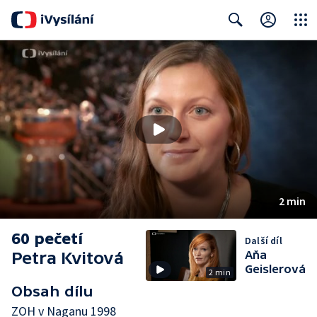
Close
Search
2 min
60 pečetí
Další díl
Petra Kvitová
Aňa
Geislerová
2 min
Obsah dílu
ZOH v Naganu 1998