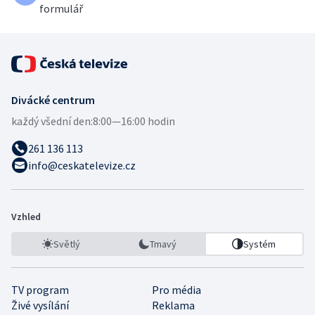
formulář
Divácké centrum
každý všední den:
8:00—16:00 hodin
261 136 113
info@ceskatelevize.cz
Vzhled
Světlý
Tmavý
Systém
TV program
Pro média
Živé vysílání
Reklama