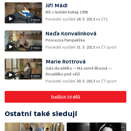
Jiří Mádl
MS v ledním hokeji 1996
Poslední vysílání
26. 5. 2013
na ČT2
2 min
Naďa Konvalinková
Princezna Pampeliška
Poslední vysílání
31. 5. 2013
na ČT sport
2 min
Marie Rottrová
Gala divadélko — Má země líbezná —
Divadélko pod věží
2 min
Poslední vysílání
30. 5. 2013
na ČT sport
Dalších 10 dílů
Ostatní také sledují