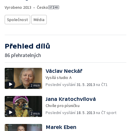
Vyrobeno
2013
•
Česko
Společnost
Média
Přehled dílů
86 přehratelných
Václav Neckář
Vysílá studio A
Poslední vysílání
31. 5. 2013
na ČT1
2 min
Jana Kratochvílová
Chvíle pro písničku
Poslední vysílání
18. 5. 2013
na ČT sport
2 min
Marek Eben