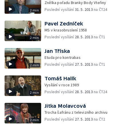
Znělka pořadu Branky Body Vteřiny
Poslední vysílání
31. 5. 2013
na ČT24
2 min
Pavel Zedníček
MS v krasobruslení 1958
Poslední vysílání
28. 5. 2013
na ČT1
2 min
Jan Tříska
Etuda pro kontrabas
Poslední vysílání
27. 5. 2013
na ČT1
2 min
Tomáš Halík
Vysílání v roce 1989
Poslední vysílání
28. 5. 2013
na ČT24
2 min
Jitka Molavcová
Trocha šafránu z televizního archivu
Poslední vysílání
27. 5. 2013
na ČT2
2 min