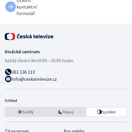
Otevřít
kontaktní
formulář
Divácké centrum
každý všední den:
8:00—16:00 hodin
261 136 113
info@ceskatelevize.cz
Vzhled
Světlý
Tmavý
Systém
TV program
Pro média