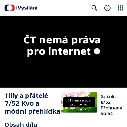
Close
Search
ČT nemá práva 
pro internet
Tilly a přátelé
Další díl
ČT nemá práva
7/52 Kvo a
8/52
pro internet
Přehnaný
módní přehlídka
koláč
Obsah dílu