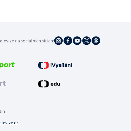
elevize na sociálních sítích:
din
levize.cz