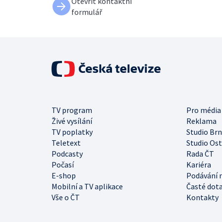
Otevřít kontaktní
formulář
TV program
Pro média
Živé vysílání
Reklama
TV poplatky
Studio Br
Teletext
Studio Os
Podcasty
Rada ČT
Počasí
Kariéra
E-shop
Podávání 
Mobilní a TV aplikace
Časté dot
Vše o ČT
Kontakty