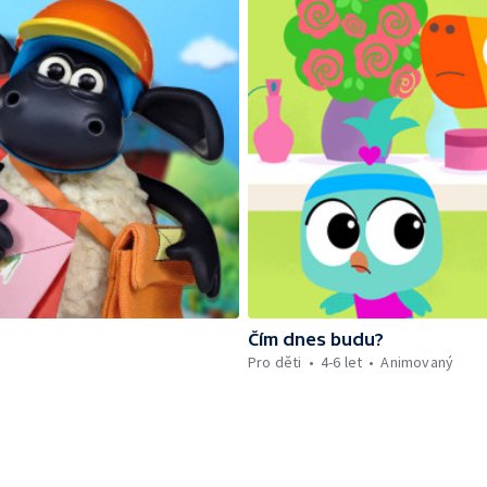
Čím dnes budu?
Pro děti
4-6 let
Animovaný