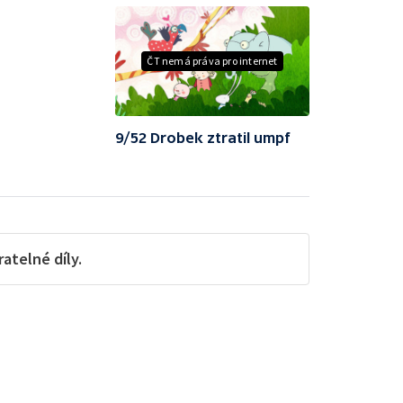
ČT nemá práva pro internet
9/52 Drobek ztratil umpf
telné díly.