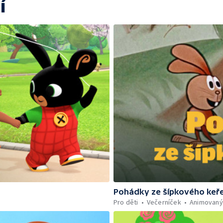
í
Pohádky ze šípkového keř
Pro děti
Večerníček
Animovaný