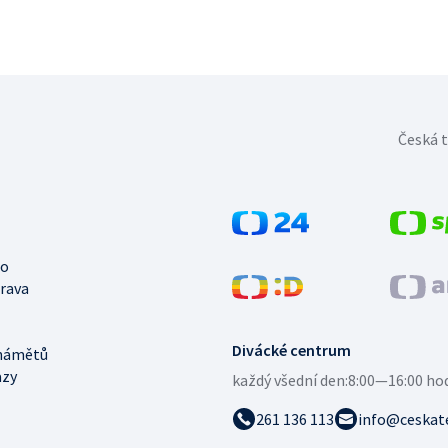
Česká t
no
trava
Divácké centrum
námětů
azy
každý všední den:
8:00—16:00 ho
261 136 113
info@ceskate