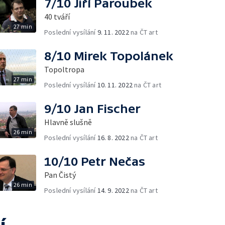
7/10 Jiří Paroubek
40 tváří
27 min
Poslední vysílání
9. 11. 2022
na ČT art
8/10 Mirek Topolánek
Topoltropa
27 min
Poslední vysílání
10. 11. 2022
na ČT art
9/10 Jan Fischer
Hlavně slušně
26 min
Poslední vysílání
16. 8. 2022
na ČT art
10/10 Petr Nečas
Pan Čistý
26 min
Poslední vysílání
14. 9. 2022
na ČT art