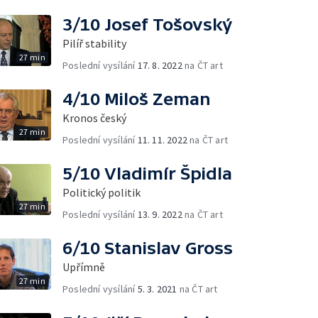
3/10 Josef Tošovský
Pilíř stability
27 min
Poslední vysílání
17. 8. 2022
na ČT art
4/10 Miloš Zeman
Kronos český
27 min
Poslední vysílání
11. 11. 2022
na ČT art
5/10 Vladimír Špidla
Politický politik
27 min
Poslední vysílání
13. 9. 2022
na ČT art
6/10 Stanislav Gross
Upřímně
27 min
Poslední vysílání
5. 3. 2021
na ČT art