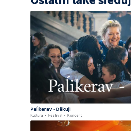
Ostatní také sleduj
Paĺikerav - Děkuji
Kultura
Festival
Koncert