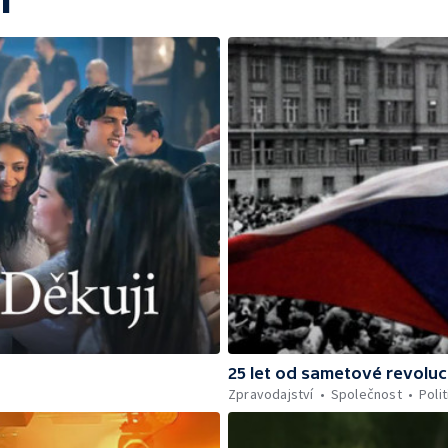
í
25 let od sametové revolu
Zpravodajství
Společnost
Polit