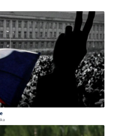
ce
ika