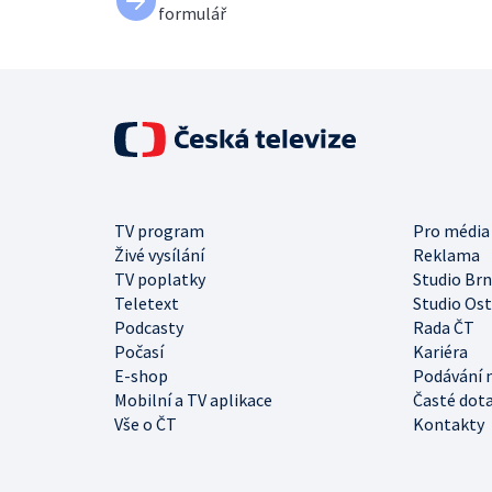
formulář
TV program
Pro média
Živé vysílání
Reklama
TV poplatky
Studio Br
Teletext
Studio Os
Podcasty
Rada ČT
Počasí
Kariéra
E-shop
Podávání 
Mobilní a TV aplikace
Časté dot
Vše o ČT
Kontakty