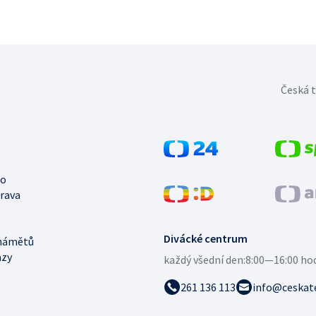
Česká t
no
trava
Divácké centrum
námětů
azy
každý všední den:
8:00—16:00 ho
261 136 113
info@ceskate