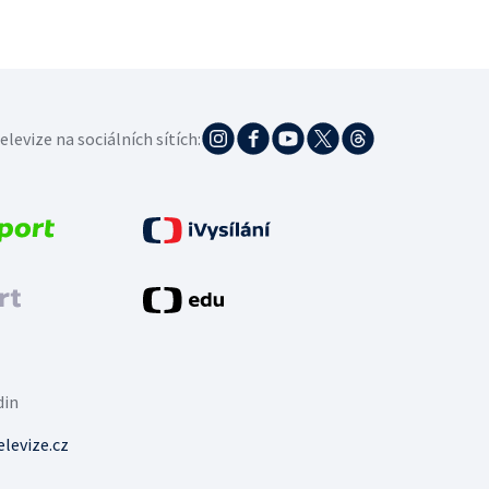
elevize na sociálních sítích:
din
levize.cz