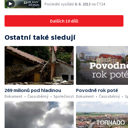
Poslední vysílání
6. 6. 2013
na ČT24
34 min
Dalších 10 dílů
Ostatní také sledují
269 milionů pod hladinou
Povodně rok poté
Dokument
Časosběrný
Společnost
Dokument
Časosběrný
S