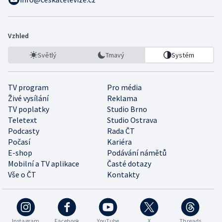
Vzhled
Světlý
Tmavý
Systém
TV program
Pro média
Živé vysílání
Reklama
TV poplatky
Studio Brno
Teletext
Studio Ostrava
Podcasty
Rada ČT
Počasí
Kariéra
E-shop
Podávání námětů
Mobilní a TV aplikace
Časté dotazy
Vše o ČT
Kontakty
Instagram
Facebook
YouTube
X
Threads