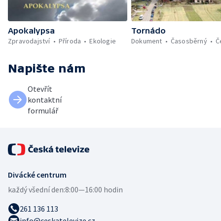
Apokalypsa
Tornádo
Zpravodajství
Příroda
Ekologie
Dokument
Časosběrný
Č
Napište nám
Otevřít
kontaktní
formulář
Divácké centrum
každý všední den:
8:00—16:00 hodin
261 136 113
info@ceskatelevize.cz