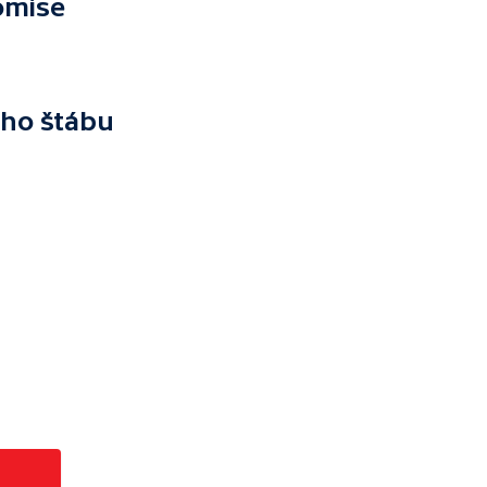
omise
ého štábu