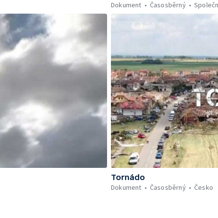
Dokument
Časosběrný
Společ
Tornádo
Dokument
Časosběrný
Česko