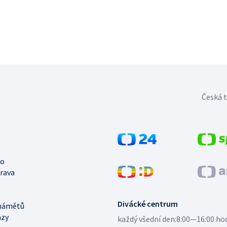
Česká t
no
trava
Divácké centrum
námětů
azy
každý všední den:
8:00—16:00 ho