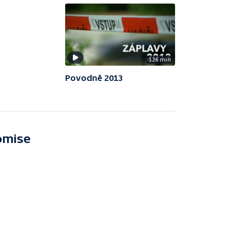
126 min
Povodně 2013
omise