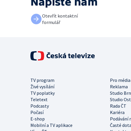
Napište nám
Otevřít kontaktní
formulář
TV program
Pro média
Živé vysílání
Reklama
TV poplatky
Studio Br
Teletext
Studio Os
Podcasty
Rada ČT
Počasí
Kariéra
E-shop
Podávání 
Mobilní a TV aplikace
Časté dot